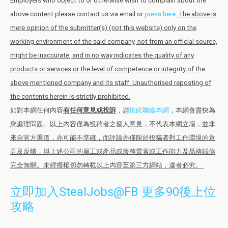
Employers who object to or otherwise wish to complain about the
above content please contact us via email or
press here
.
The above is
mere opinion of the submitter(s) (not this website) only on the
working environment of the said company, not from an official source,
might be inaccurate, and in no way indicates the quality of any
products or services or the level of competence or integrity of the
above mentioned company and its staff. Unauthorised reposting of
the contents herein is strictly prohibited.
如對本網任何內容
有任何意見或投訴
，請
按此聯絡本網
，本網會盡快為
您處理問題。
以上內容僅為投稿者之個人意見，不代表本網立場，並非
來自官方渠道，亦可能不準確，而評論亦僅限於投稿者對工作環境的意
見及反饋，與上述公司的員工或產品或服務質素或工作能力及品格誠信
完全無關。未經授權切勿轉載以上內容至第三方網站，違者必究。
立即加入StealJobs@FB 更多90後上位
攻略