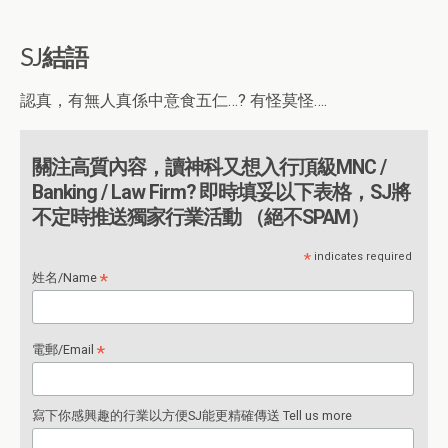
SJ結語
認真，有無人真係中意食五仁…? 有怪莫怪….
關注高質內容，讀神科又想入行頂級MNC /
Banking / Law Firm? 即時填妥以下表格，SJ將
不定時推送獨家行業活動 （絕不SPAM）
*
indicates required
*
姓名/Name
*
電郵/Email
寫下你感興趣的行業以方便SJ能更精確傳送 Tell us more