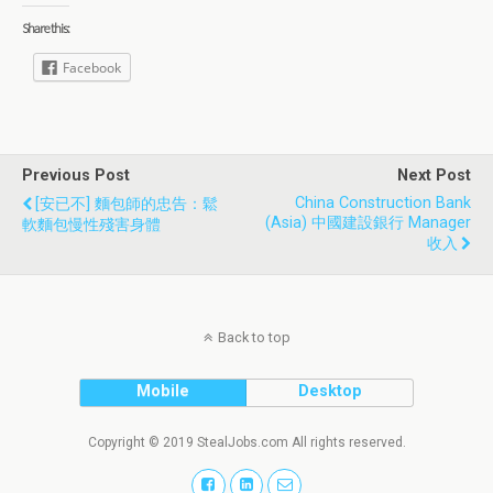
Share this:
Facebook
Previous Post
Next Post
China Construction Bank
[安已不] 麵包師的忠告：鬆
(Asia) 中國建設銀行 Manager
軟麵包慢性殘害身體
收入
Back to top
Mobile
Desktop
Copyright © 2019 StealJobs.com All rights reserved.