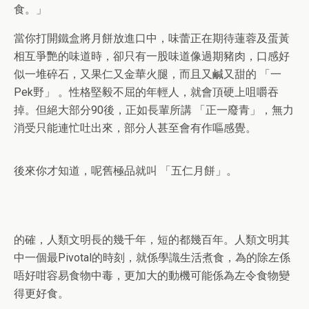
食。」
當你打開鐵盒將月餅放進口中，味蕾正在期待蓮蓉及蛋黃
相互爭艷的味道時，卻只有一股味道像過期豬肉，口感好
似一堆碎石，又果仁又金華火腿，而且又鹹又甜的 「一
Pek野」 。性格堅毅不屈的年輕人，就會頂硬上咀嚼吞
掉。但絕大部分90後，正如長輩所講 「正一廢青」，無力
消受只能連忙吐出來，部分人甚至會有作嘔感覺。
後來你才知道，呢舊極品就叫 「五仁月餅」。
的確，人類文明長的幾千年，短的都幾百年。人類文明其
中一個最Pivotal的時刻，就係學識生活煮食，為的除左係
唔好咁容易食物中毒，更加大的動機可能係為左令食物變
得更好食。