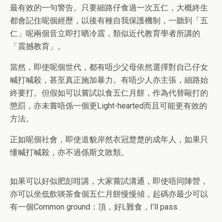
最有效的一句警告。只要細路仔食過一次五仁，大概終生
都會記住呢個經歷，以後有種自我保護機制，一聽到「五
仁」呢兩個音立即打晒冷震，類似近代教育學者所講的
「震撼教育」。
當然，即使呢個世代，都有唔少父母依然選擇對自己仔女
喊打喊殺，甚至真正施加暴力。有唔少人亦主張，細路始
終要打。但假如可以嘗試以食五仁月餅，作為代替毆打的
懲罰，亦未嘗唔係一個更Light-hearted而且可能更有效的
方法。
正如呢個社會，即使道貌岸然衣冠楚楚的成年人，如果只
懂喊打喊殺，亦不過係斯文敗類。
如果可以好似肥彭咁講，大家嘗試溝通，即使唔同陣營，
亦可以坐低飲啖茶食個五仁月餅慢慢傾，起碼亦最少可以
有一個Common ground：頂，好L難食，I’ll pass.