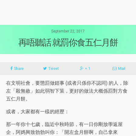
September 22, 2017
再唔聽話 就罰你食五仁月餅
Share
Tweet
+ 1
Mail
在文明社會，要懲罰做錯事 (或者只係你不認同) 的人，除
左「殺無赦」如此弱智下策，更好的做法大概係罰對方食
五仁月餅。
或者，大家都有一樣的經歷：
那一年你十七歲，臨近中秋時節，有一日你剛放學返屋
企，阿媽興致勃勃叫你：「開左盒月餅啊，自己拿來