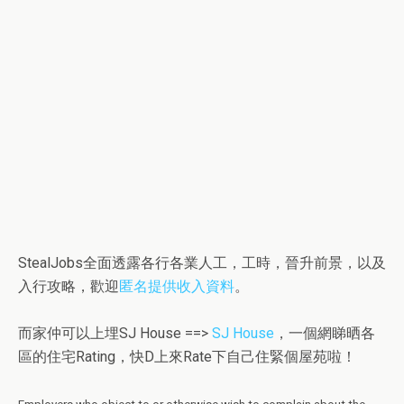
StealJobs全面透露各行各業人工，工時，晉升前景，以及
入行攻略，歡迎
匿名提供收入資料
。
而家仲可以上埋SJ House ==>
SJ House
，一個網睇晒各
區的住宅Rating，快D上來Rate下自己住緊個屋苑啦！