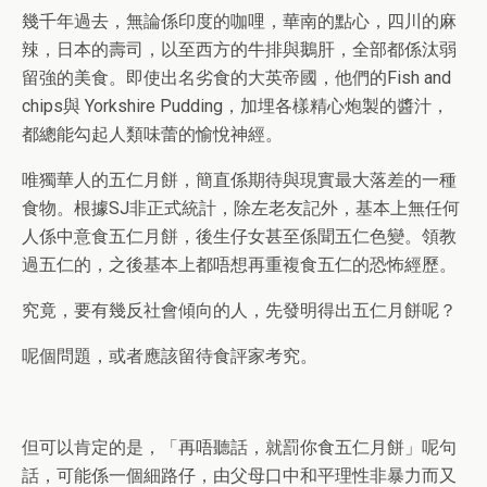
幾千年過去，無論係印度的咖哩，華南的點心，四川的麻
辣，日本的壽司，以至西方的牛排與鵝肝，全部都係汰弱
留強的美食。即使出名劣食的大英帝國，他們的Fish and
chips與 Yorkshire Pudding，加埋各樣精心炮製的醬汁，
都總能勾起人類味蕾的愉悅神經。
唯獨華人的五仁月餅，簡直係期待與現實最大落差的一種
食物。根據SJ非正式統計，除左老友記外，基本上無任何
人係中意食五仁月餅，後生仔女甚至係聞五仁色變。領教
過五仁的，之後基本上都唔想再重複食五仁的恐怖經歷。
究竟，要有幾反社會傾向的人，先發明得出五仁月餅呢？
呢個問題，或者應該留待食評家考究。
但可以肯定的是，「再唔聽話，就罰你食五仁月餅」呢句
話，可能係一個細路仔，由父母口中和平理性非暴力而又