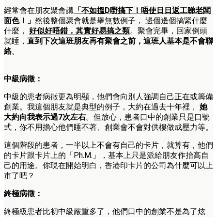
經常會在朋友聚會講
「不如搵D嘢搞下！唔使日日返工睇老闆
面色！」
然後整個聚會就是舉無數例子， 邊個邊個搞緊什麼
什麼，
好似好唔錯，其實好易搞之類
。聚會完畢，回家倒頭
就睡，
直到下次這班朋友再有聚會之前，這班人基本是不會聯
絡
。
中級病徵：
中級的患者病徵更為明顯，他們會向別人強調自己正在或籌備
創業。我這個朋友就是典型的例子，大約在過去十年裡，
她
大約向我表示過7次左右
。但放心，患者口中的創業只是口號
式，你不用擔心他們睡不著、創業會不會對供樓做成壓力等。
這個階段的患者，一半以上不會有自己的卡片，就算有，他們
的卡片跟卡片上的「Ph.M.」，基本上只是派給朋友作抬高自
己的用途。你現在開始明白，香港印卡片的公司為什麼可以上
市了吧？
終極病徵：
終極級患者比初中級嚴重多了，他們口中的創業不是為了炫