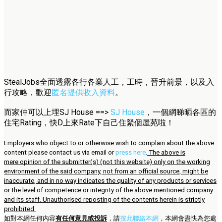
StealJobs全面透露各行各業人工，工時，晉升前景，以及入
行攻略，歡迎
匿名提供收入資料
。
而家仲可以上埋SJ House ==>
SJ House
，一個網睇晒各區的
住宅Rating，快D上來Rate下自己住緊個屋苑啦！
Employers who object to or otherwise wish to complain about the above
content please contact us via email or
press here
.
The above is
mere opinion of the submitter(s) (not this website) only on the working
environment of the said company, not from an official source, might be
inaccurate, and in no way indicates the quality of any products or services
or the level of competence or integrity of the above mentioned company
and its staff. Unauthorised reposting of the contents herein is strictly
prohibited.
如對本網任何內容
有任何意見或投訴
，請
按此聯絡本網
，本網會盡快為您處