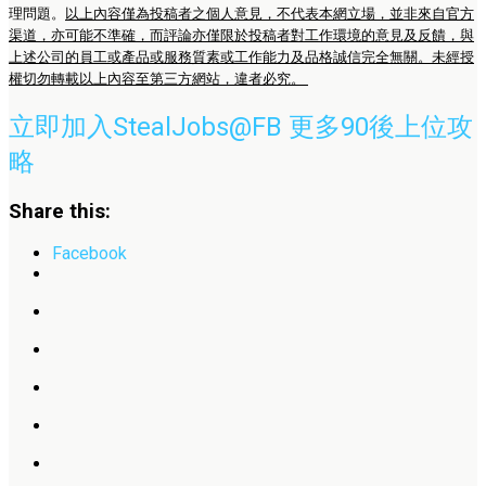
理問題。
以上內容僅為投稿者之個人意見，不代表本網立場，並非來自官方
渠道，亦可能不準確，而評論亦僅限於投稿者對工作環境的意見及反饋，與
上述公司的員工或產品或服務質素或工作能力及品格誠信完全無關。未經授
權切勿轉載以上內容至第三方網站，違者必究。
立即加入StealJobs@FB 更多90後上位攻
略
Share this:
Facebook