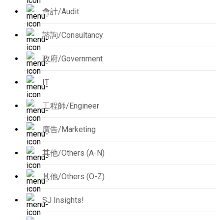
會計/Audit
諮詢/Consultancy
政府/Government
IT
工程師/Engineer
廣告/Marketing
其他/Others (A-N)
其他/Others (O-Z)
SJ Insights!