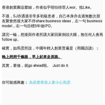
香港創業圈這麼細，作者似乎唔怕得罪人wor。抵Like。
不過，SJ亦遇過非常多初級患者，自己本身亦去過無數次朋
友聚會然後大家不停share business ideas，左一句 business
model，右一句目標5年做IPO。
講完一輪，然後與作者所講大家回家倒頭大睡，無任何人會再
follow up。
確實，如馬雲所說，中國年輕人創業普遍是（用國語讀）：
晚上想想千條路，早上起來走原路。
其實，要做，就go ahead啦。 Just do it.
你可能感興趣：
為甚麼香港人要小心馬雲