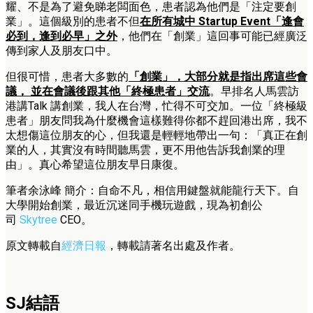
耀、不是為了避免睇老闆面色，患者認為他們是「注定要創
業」。這個級別的患者不但
在所有城中 Startup Event「逢會
必到，逢到必早」之外
，他們在「創業」這回事可能已經廣泛
傳到家人及朋友口中。
但很可惜，患者大多數的
「創業」，大部分就是指出席這些會
議， 並在會議後跟其他「終極患者」交流
。早排名人馬雲訪
港講Talk 講創業，我人在台灣，忙得不可交加。一位「終極級
患者」朋友問我為什麼機會這樣難得你都不趕回港出席，我不
太想傷這位朋友的心，但我還是輕輕地帶出一句：「真正在創
業的人，其實沒有時間聽馬雲，更不用他告訴我創業的理
由」。真心希望這位朋友早日康復。
筆者余泳峰 簡介：自命不凡，相信用鍵盤就能龍行天下。自
大學開始創業，最近沉迷同手機玩遊戲，現為初創公
司
Skytree
CEO。
原文轉載自
經濟日報
，轉載請著名出處及作者。
SJ結語