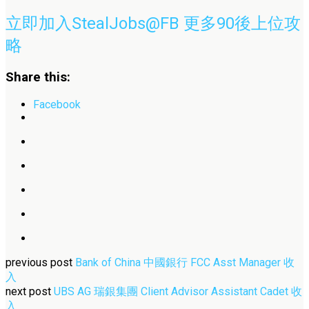
立即加入StealJobs@FB 更多90後上位攻
略
Share this:
Facebook
previous post
Bank of China 中國銀行 FCC Asst Manager 收
入
next post
UBS AG 瑞銀集團 Client Advisor Assistant Cadet 收
入