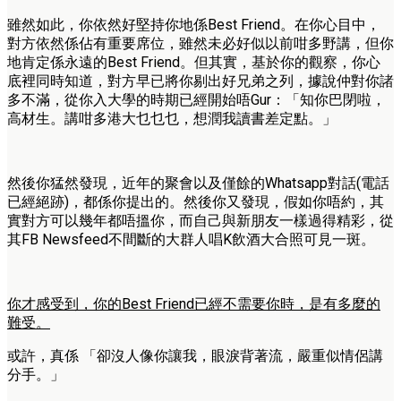
雖然如此，你依然好堅持你地係Best Friend。在你心目中，
對方依然係佔有重要席位，雖然未必好似以前咁多野講，但你
地肯定係永遠的Best Friend。但其實，基於你的觀察，你心
底裡同時知道，對方早已將你剔出好兄弟之列，據說仲對你諸
多不滿，從你入大學的時期已經開始唔Gur：「知你巴閉啦，
高材生。講咁多港大乜乜乜，想潤我讀書差定點。」
然後你猛然發現，近年的聚會以及僅餘的Whatsapp對話(電話
已經絕跡)，都係你提出的。然後你又發現，假如你唔約，其
實對方可以幾年都唔搵你，而自己與新朋友一樣過得精彩，從
其FB Newsfeed不間斷的大群人唱K飲酒大合照可見一斑。
你才感受到，你的Best Friend已經不需要你時，是有多麼的
難受。
或許，真係 「卻沒人像你讓我，眼淚背著流，嚴重似情侶講
分手。」