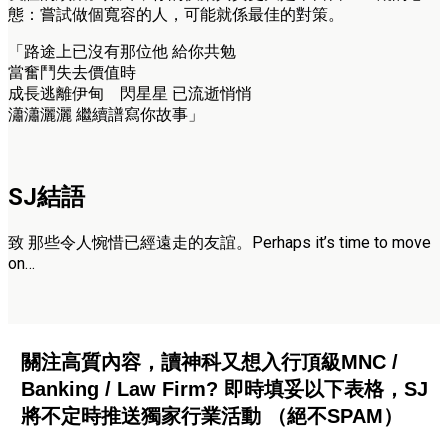
態：嘗試做個寬容的人，可能就係最佳的對策。
「路途上已沒有那位他 給你共勉
當奮鬥失去價值時
成長逃離伊甸 閃星星 已流逝悄悄
瀟瀟灑灑 繼續譜寫你故事」
SJ結語
致 那些令人惋惜已經遠走的友誼。Perhaps it’s time to move
on…
關注高質內容，讀神科又想入行頂級MNC /
Banking / Law Firm? 即時填妥以下表格，SJ
將不定時推送獨家行業活動 （絕不SPAM）