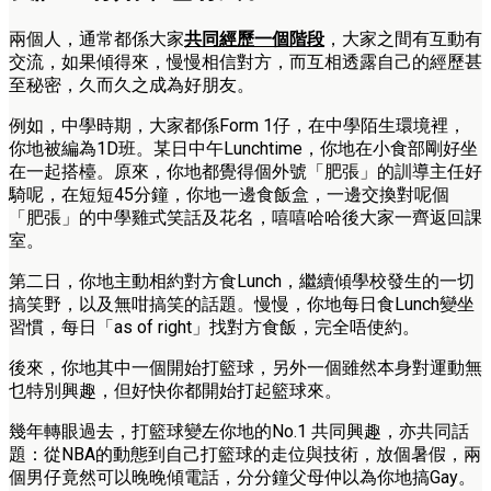
兩個人，通常都係大家
共同經歷一個階段
，大家之間有互動有
交流，如果傾得來，慢慢相信對方，而互相透露自己的經歷甚
至秘密，久而久之成為好朋友。
例如，中學時期，大家都係Form 1仔，在中學陌生環境裡，
你地被編為1D班。某日中午Lunchtime，你地在小食部剛好坐
在一起搭檯。原來，你地都覺得個外號「肥張」的訓導主任好
騎呢，在短短45分鐘，你地一邊食飯盒，一邊交換對呢個
「肥張」的中學雞式笑話及花名，嘻嘻哈哈後大家一齊返回課
室。
第二日，你地主動相約對方食Lunch，繼續傾學校發生的一切
搞笑野，以及無咁搞笑的話題。慢慢，你地每日食Lunch變坐
習慣，每日「as of right」找對方食飯，完全唔使約。
後來，你地其中一個開始打籃球，另外一個雖然本身對運動無
乜特別興趣，但好快你都開始打起籃球來。
幾年轉眼過去，打籃球變左你地的No.1 共同興趣，亦共同話
題：從NBA的動態到自己打籃球的走位與技術，放個暑假，兩
個男仔竟然可以晚晚傾電話，分分鐘父母仲以為你地搞Gay。