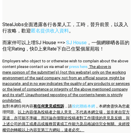
StealJobs全面透露各行各業人工，工時，晉升前景，以及入
行攻略，歡迎
匿名提供收入資料
。
而家仲可以上埋SJ House ==>
SJ House
，一個網睇晒各區的
住宅Rating，快D上來Rate下自己住緊個屋苑啦！
Employers who object to or otherwise wish to complain about the above
content please contact us via email or
press here
.
The above is
mere opinion of the submitter(s) (not this website) only on the working
environment of the said company, not from an official source, might be
inaccurate, and in no way indicates the quality of any products or services
or the level of competence or integrity of the above mentioned company
and its staff. Unauthorised reposting of the contents herein is strictly
prohibited.
如對本網任何內容
有任何意見或投訴
，請
按此聯絡本網
，本網會盡快為您處
理問題。
以上內容僅為投稿者之個人意見，不代表本網立場，並非來自官方
渠道，亦可能不準確，而評論亦僅限於投稿者對工作環境的意見及反饋，與
上述公司的員工或產品或服務質素或工作能力及品格誠信完全無關。未經授
權切勿轉載以上內容至第三方網站，違者必究。