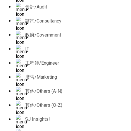
會計/Audit
諮詢/Consultancy
政府/Government
IT
工程師/Engineer
廣告/Marketing
其他/Others (A-N)
其他/Others (O-Z)
SJ Insights!