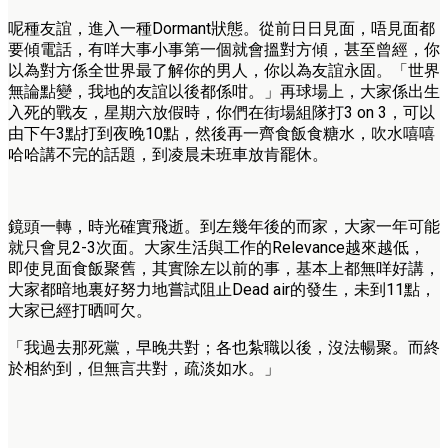
呢種友誼，進入一種Dormant狀態。從前日日見面，唔見面都
要傾電話，有咩大事小事第一個就會搵對方傾，甚至曾經，你
以為對方係全世界最了解你的男人，你以為友誼永固。「世界
無論點變，我地的友誼以後都係咁。」再球場上，大家係出生
入死的戰友，星期六放假時，你們在街場組隊打3 on 3，可以
由下午3點打到夜晚10點，然後再一齊食飯食糖水，吹水嘻嘻
哈哈講不完的話題，到凌晨未班車放肯罷休。
鏡頭一轉，時光確實飛逝。到左幾年後的而家，大家一年可能
就只會見2-3次面。大家生活與工作的Relevance越來越低，
即使見面食飯聚舊，其實除左以前的事，基本上都無咩好講，
大家都暗地裏好努力地嘗試阻止Dead air的發生，未到11點，
大家已經打晒呵欠。
「我過去那死黨，早晚共對；各也紮職以後，沒法暢聚。而終
於相約到，但無言共對，疏淡如水。」