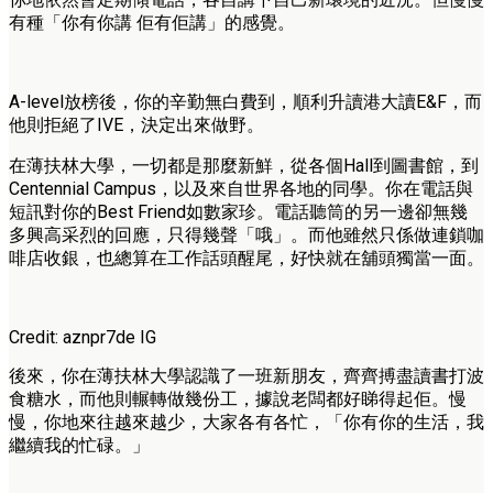
有種「你有你講 佢有佢講」的感覺。
A-level放榜後，你的辛勤無白費到，順利升讀港大讀E&F，而
他則拒絕了IVE，決定出來做野。
在薄扶林大學，一切都是那麼新鮮，從各個Hall到圖書館，到
Centennial Campus，以及來自世界各地的同學。你在電話與
短訊對你的Best Friend如數家珍。電話聽筒的另一邊卻無幾
多興高采烈的回應，只得幾聲「哦」。而他雖然只係做連鎖咖
啡店收銀，也總算在工作話頭醒尾，好快就在舖頭獨當一面。
Credit: aznpr7de IG
後來，你在薄扶林大學認識了一班新朋友，齊齊搏盡讀書打波
食糖水，而他則輾轉做幾份工，據說老闆都好睇得起佢。慢
慢，你地來往越來越少，大家各有各忙，「你有你的生活，我
繼續我的忙碌。」