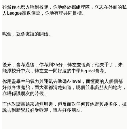
雖然你地都入唔到校隊，你地終於都組埋隊，立志在外面的私
人League贏返個盃，你地有埋共同目標。
呢個，就係友誼的開始。
後來，會考過後，你考到26分，轉左去恆商；他失手了，未
能原校升中六，轉左去一間好遠的中學Repeat會考。
你用盡畢生的氣力與運氣去準備A-level，而恆商的人個個都
好似各懷鬼胎，而大家都清楚知道，呢個並非識朋友的地方，
亦唔係識朋友的時候；
而他對讀書越來越無興趣，但反而對任何其他野興趣多多，據
說去到新學校好受歡迎，識左好多朋友。