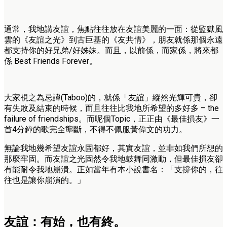
通常，我地講友誼，焦點往往放在友誼美麗的一面：從監獄風
雲的《友誼之光》到古巨基的《友共情》，朋友就係那個永遠
都支持你的好兄弟/好姊妹。而且，以前係，而家係，將來都
係 Best Friends Forever。
大家視之為忌諱(Taboo)的，就係「友誼」縱然光輝可貴，卻
有失敗及結束的時候，而且往往比我地所希望的多好多 – the
failure of friendships。而呢個Topic，正正由《最佳損友》一
首4分鐘的歌完全壟斷，不得不佩服黃偉文的功力。
無論我地幾希望友誼永固都好，其實友誼，並非如我們所想的
那麼牢固。而友誼之光固然令我地鼓舞同激動，但最佳損友卻
有能耐令我地崩潰。正如當年有本小說書名：「支撐你的，往
往也是讓你崩潰的。」
友誼：有始，也有終。