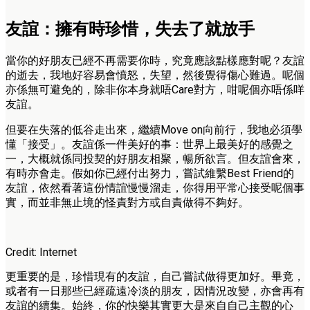
友誼：擁有時珍惜，失去了就放手
當你的好朋友已經不再需要你時，究竟應該點樣應對呢？友誼
的逝去，我地好容易會憤怒，失望，然後覺得傷心難過。呢個
亦係無可避免的，除非你本身就唔Care對方，咁呢個亦唔係咩
友誼。
但要在失落的低谷走出來，繼續Move on向前行，我地必須學
懂「接受」。友誼係一件美好的事：世界上最美好的感覺之
一，大概就係同投契的好朋友相聚，暢所欲言。但友誼會來，
有時亦會走。假如你已經付出努力，嘗試維繫Best Friend的
友誼，依然看著這份情誼慢慢溜走，你得用平常心接受呢個事
實，而並非無止境的怪責對方或自責做得不夠好。
Credit: Internet
更重要的是，珍惜現有的友誼，自己嘗試做得更加好。畢竟，
或者有一日那些已經疏遠冷淡的朋友，因情況改變，亦會再有
友誼的續集。始終，你的快樂其實更大是來自自己主觀的心