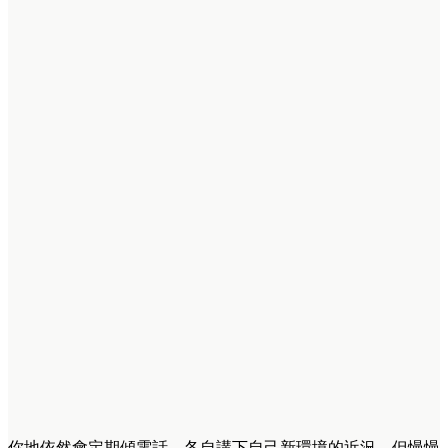
你地依然會定期傾電話，各自講下自己新環境的近況。但慢慢