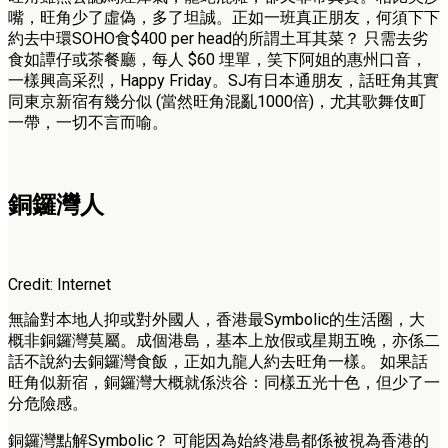
嘴，旺角少了虛偽，多了坦誠。正如一班真正朋友，何須下下
約去中環SOHO食$400 per head的所謂土耳其菜？ 只需去劣
食如譚仔或茶餐廳，每人 $60 埋單，笑下阿姐的惠州口音，
一樣興高采烈，Happy Friday。SJ有日本通朋友，話旺角其實
同東京新宿有幾分似 (當然旺角混亂1000倍)，尤其歌舞伎町
一帶，一切不言而喻。
銅鑼灣人
Credit: Internet
無論對本地人抑或對外國人，香港最Symbolic的生活圈，大
概非銅鑼灣莫屬。成個港島，基本上放假或星期五晚，亦係二
話不說約去銅鑼灣食飯，正如九龍人約去旺角一樣。 如果話
旺角似新宿，銅鑼灣大概就係渋谷：同樣五光十色，但少了一
分危險感。
銅鑼灣點解Symbolic？ 可能因為始終港島都係被視為香港的