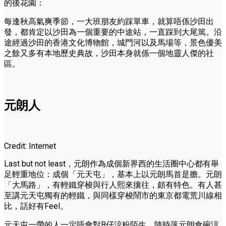
的後花園：
每逢秋高氣爽季節，一大班朋友約踩單車，就算唔係沙田出
發，都肯定以沙田為一個重要的中途站，一直踩到大尾篤。沿
途經過沙田的香港文化博物館，城門河以及馬場等，景色優美
之餘又多有本地歷史典故，沙田本身就係一個地靈人傑的社
區。
元朗人
Credit: Internet
Last but not least，元朗作為成個新界西的生活圈中心都有舉
足輕重地位：成個「元天屯」，基本上以元朗馬首是膽。元朗
「大馬路」，有輕鐵穿梭與行人熙來攘往，頗有特色。有人甚
至講元天屯獨有的輕鐵，與同樣穿梭鬧市的東京都電荒川線相
比，話好有Feel。
元天屯一帶的人一定唔會對B仔涼粉陌生，隨時落元朗食碗涼