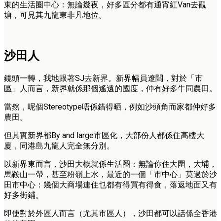
東的生活圈中心：無論幾夜，好多區分都有通宵紅Van去觀
塘，可見其九龍東非凡地位。
沙田人
鏡頭一轉，我地跟著SJ去新界。新界幅員遼闊，對於「市
區」人而言，新界就係那個遙遠的國度，仲有好多牛同農田。
當然，呢個Stereotype唔係錯得晒，例如沙頭角而家都仲好多
農田。
但其實新界都By and large市區化，大部份人都係住高樓大
廈，同港島九龍人完全無分別。
以新界東而言，沙田大概就係生活圈：無論你住大圍，大埔，
馬鞍山一帶，甚至粉嶺上水，最近的一個「市中心」莫過於沙
田市中心：幾個大商場連住乜都有得買有得食，落返地面又有
好多街鋪。
即使對於外區人而言（尤其市區人），沙田都可以話係全香港