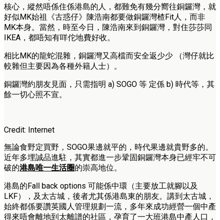
核心，縱然唔係住係港島的人，都難免有幾分嚮往銅鑼灣，就
好似MK始祖《古惑仔》陳浩南都要做銅鑼灣楂Fit人，而非
MK本身。當然，時至今日，陳浩南來到銅鑼灣，對住莎莎同
IKEA，都唔知有咩佗地費好收。
相比MK的龍蛇混雜，銅鑼灣又高檔而安全返少少 （灣仔就比
較雜但主要因為各種外籍人士）。
銅鑼灣約朋友見面，只需指明 a) SOGO 等 定係 b) 時代等，其
餘一切心照不宣。
Credit: Internet
無論食野定買野，SOGO果邊就平的，時代果邊就貴野多的。
近年多埋誠品進駐，其實都進一步鞏固銅鑼灣本身已經牢不可
破的
港島唯一生活圈
的崇高地位。
港島的Fall back options 可能係中環（主要放工就腳以及
LKF），及太古城，後者尤其係港島東的朋友。講到太古城，
始終都係要讚英國人管理規劃一流，多年來成功經營一個中產
得來唔會離地到太離譜的社區，孕育了一大班港島中產人口，