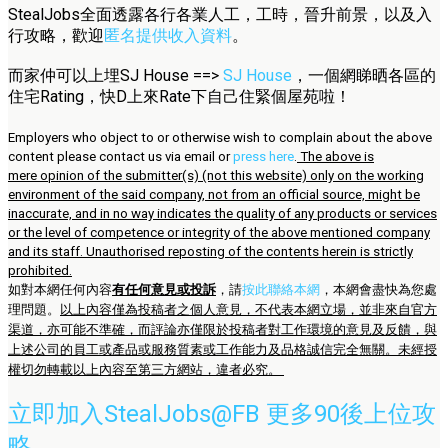
StealJobs全面透露各行各業人工，工時，晉升前景，以及入
行攻略，歡迎
匿名提供收入資料
。
而家仲可以上埋SJ House ==>
SJ House
，一個網睇晒各區的
住宅Rating，快D上來Rate下自己住緊個屋苑啦！
Employers who object to or otherwise wish to complain about the above
content please contact us via email or
press here
.
The above is
mere opinion of the submitter(s) (not this website) only on the working
environment of the said company, not from an official source, might be
inaccurate, and in no way indicates the quality of any products or services
or the level of competence or integrity of the above mentioned company
and its staff. Unauthorised reposting of the contents herein is strictly
prohibited.
如對本網任何內容
有任何意見或投訴
，請
按此聯絡本網
，本網會盡快為您處
理問題。
以上內容僅為投稿者之個人意見，不代表本網立場，並非來自官方
渠道，亦可能不準確，而評論亦僅限於投稿者對工作環境的意見及反饋，與
上述公司的員工或產品或服務質素或工作能力及品格誠信完全無關。未經授
權切勿轉載以上內容至第三方網站，違者必究。
立即加入StealJobs@FB 更多90後上位攻
略