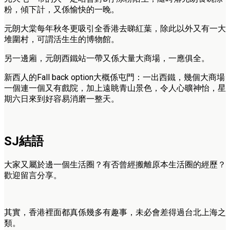
粉，傾下計，又係愉快的一晚。
元朗大棠每年秋冬更吸引全香港去睇紅葉，除此以外又有一大
堆圍村，可謂活生生的博物館。
另一邊廂，元朗西鐵站一帶又係大量大商場，一應俱全。
新西人的Fall back option大概係屯門：一出西鐵，幾個大商場
一個連一個又有戲院，加上遠眺青山景色，令人心曠神怡，星
期六日來到好容易消磨一整天。
SJ結語
大家又屬於邊一個生活圈？有否曾經搬離原本生活圈的經歷？
歡迎留言分享。
其實，香港裡面都真係幾多有趣事，未必會差得過台北上海之
類。