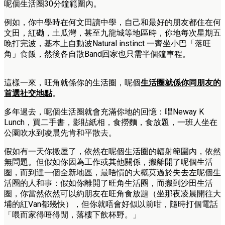
呢個生活圈30分鐘範圍內。
例如，你中學時在何文田讀中學，自己和最好的朋友都住在何
文田，紅磡，土瓜灣，甚至九龍城等地區時，你地每次星期五
晚打完波，基本上自動波Natural instinct 一齊坐小巴「落旺
角」食飯，然後各自散Band回家也只需半個鐘車程。
這樣一來，旺角就係你的生活圈，呢個
生活圈就係你同朋友的
首選社交地點
。
多年過去，呢個生活圈就會充滿你地的回憶：唱Neway K
Lunch，買二手書，影貼紙相，食撈麵，食放題，一班人坐在
公園吹水到凌晨先肯和平散去。
假如有一天你搬屋了，依然在呢個生活圈的輻射範圍內，依然
無問題。但假如你因為工作或其他關係，搬離開了呢個生活
圈，而到達一個全新地區，最唔慣的大概莫過於失去左呢個生
活圈的人和事：假如你離開了旺角生活圈，而搬到沙田生活
圈，你當然依然可以約朋友在旺角食放題（坐那夜凌晨開往大
埔的紅Van都幾快），但你就唔會好似以前咁，隨時打個電話
「喂而家得唔得閒，落樓下飲杯野。」