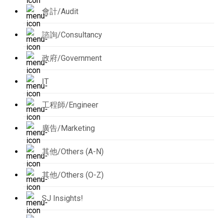
會計/Audit
諮詢/Consultancy
政府/Government
IT
工程師/Engineer
廣告/Marketing
其他/Others (A-N)
其他/Others (O-Z)
SJ Insights!