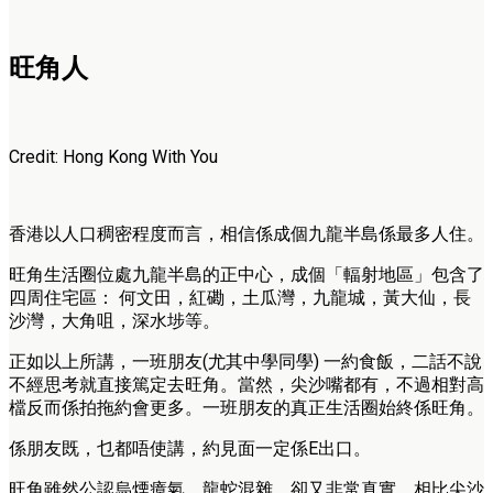
旺角人
Credit: Hong Kong With You
香港以人口稠密程度而言，相信係成個九龍半島係最多人住。
旺角生活圈位處九龍半島的正中心，成個「輻射地區」包含了
四周住宅區： 何文田，紅磡，土瓜灣，九龍城，黃大仙，長
沙灣，大角咀，深水埗等。
正如以上所講，一班朋友(尤其中學同學) 一約食飯，二話不說
不經思考就直接篤定去旺角。當然，尖沙嘴都有，不過相對高
檔反而係拍拖約會更多。一班朋友的真正生活圈始終係旺角。
係朋友既，乜都唔使講，約見面一定係E出口。
旺角雖然公認烏煙瘴氣，龍蛇混雜，卻又非常真實。相比尖沙