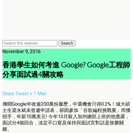
November 9, 2016
香港學生如何考進 Google? Google工程師
分享面試過4關攻略
Share
Tweet
+ 1
Mail
傳聞Google年收逾200萬份履歷，中選機會只得0.2%！城大碩
士生梁永斌未曾遞申請表，卻因參加「谷歌編程挑戰賽」而獲
招手，年薪10萬美元!
今年10月殺入加州總部上班的他透露，
面試分4個回合，淡定不口窒及保持與面試官對話是致勝關
鍵。