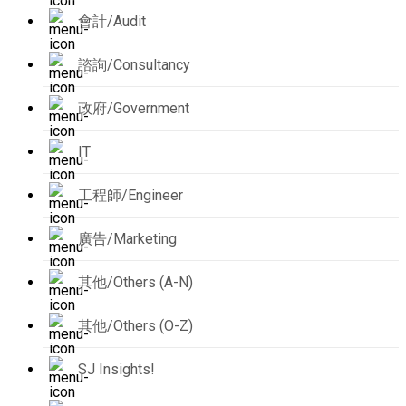
會計/Audit
諮詢/Consultancy
政府/Government
IT
工程師/Engineer
廣告/Marketing
其他/Others (A-N)
其他/Others (O-Z)
SJ Insights!