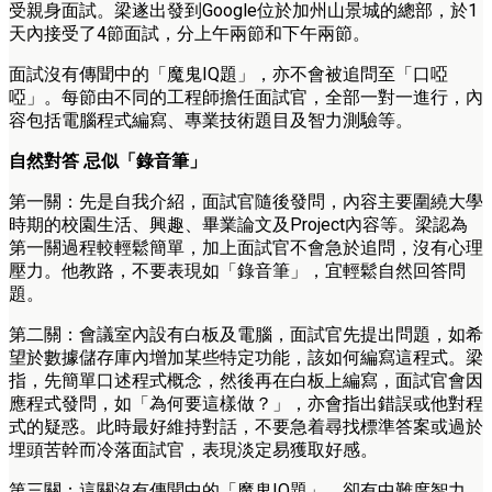
受親身面試。梁遂出發到Google位於加州山景城的總部，於1
天內接受了4節面試，分上午兩節和下午兩節。
面試沒有傳聞中的「魔鬼IQ題」，亦不會被追問至「口啞
啞」。每節由不同的工程師擔任面試官，全部一對一進行，內
容包括電腦程式編寫、專業技術題目及智力測驗等。
自然對答 忌似「錄音筆」
第一關：先是自我介紹，面試官隨後發問，內容主要圍繞大學
時期的校園生活、興趣、畢業論文及Project內容等。梁認為
第一關過程較輕鬆簡單，加上面試官不會急於追問，沒有心理
壓力。他教路，不要表現如「錄音筆」，宜輕鬆自然回答問
題。
第二關：會議室內設有白板及電腦，面試官先提出問題，如希
望於數據儲存庫內增加某些特定功能，該如何編寫這程式。梁
指，先簡單口述程式概念，然後再在白板上編寫，面試官會因
應程式發問，如「為何要這樣做？」，亦會指出錯誤或他對程
式的疑惑。此時最好維持對話，不要急着尋找標準答案或過於
埋頭苦幹而冷落面試官，表現淡定易獲取好感。
第三關：這關沒有傳聞中的「魔鬼IQ題」，卻有中難度智力