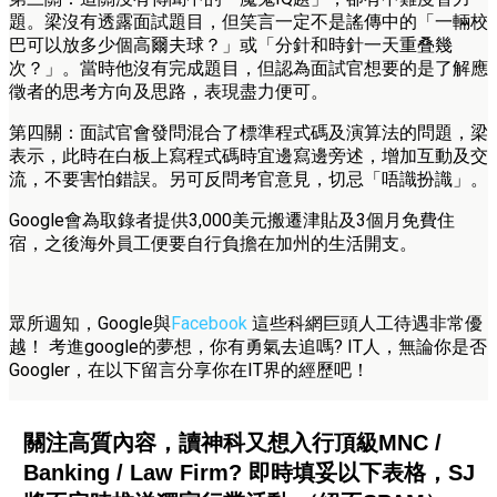
題。梁沒有透露面試題目，但笑言一定不是謠傳中的「一輛校
巴可以放多少個高爾夫球？」或「分針和時針一天重叠幾
次？」。當時他沒有完成題目，但認為面試官想要的是了解應
徵者的思考方向及思路，表現盡力便可。
第四關：面試官會發問混合了標準程式碼及演算法的問題，梁
表示，此時在白板上寫程式碼時宜邊寫邊旁述，增加互動及交
流，不要害怕錯誤。另可反問考官意見，切忌「唔識扮識」。
Google會為取錄者提供3,000美元搬遷津貼及3個月免費住
宿，之後海外員工便要自行負擔在加州的生活開支。
眾所週知，Google與
Facebook
這些科網巨頭人工待遇非常優
越！ 考進google的夢想，你有勇氣去追嗎? IT人，無論你是否
Googler，在以下留言分享你在IT界的經歷吧！
關注高質內容，讀神科又想入行頂級MNC /
Banking / Law Firm? 即時填妥以下表格，SJ