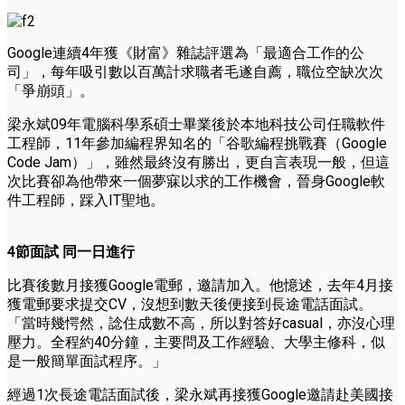
Google連續4年獲《財富》雜誌評選為「最適合工作的公
司」，每年吸引數以百萬計求職者毛遂自薦，職位空缺次次
「爭崩頭」。
梁永斌09年電腦科學系碩士畢業後於本地科技公司任職軟件
工程師，11年參加編程界知名的「谷歌編程挑戰賽（Google
Code Jam）」，雖然最終沒有勝出，更自言表現一般，但這
次比賽卻為他帶來一個夢寐以求的工作機會，晉身Google軟
件工程師，踩入IT聖地。
4節面試 同一日進行
比賽後數月接獲Google電郵，邀請加入。他憶述，去年4月接
獲電郵要求提交CV，沒想到數天後便接到長途電話面試。
「當時幾愕然，諗住成數不高，所以對答好casual，亦沒心理
壓力。全程約40分鐘，主要問及工作經驗、大學主修科，似
是一般簡單面試程序。」
經過1次長途電話面試後，梁永斌再接獲Google邀請赴美國接