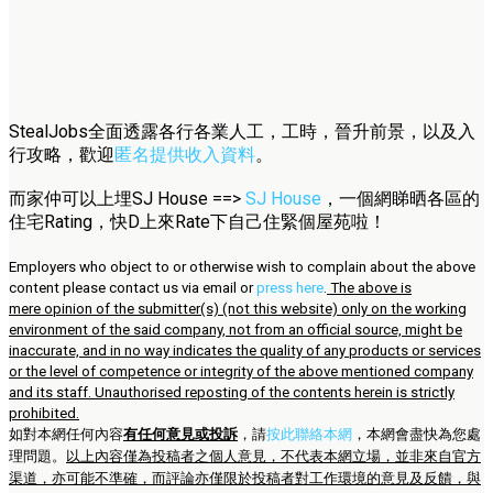
StealJobs全面透露各行各業人工，工時，晉升前景，以及入
行攻略，歡迎
匿名提供收入資料
。
而家仲可以上埋SJ House ==>
SJ House
，一個網睇晒各區的
住宅Rating，快D上來Rate下自己住緊個屋苑啦！
Employers who object to or otherwise wish to complain about the above
content please contact us via email or
press here
.
The above is
mere opinion of the submitter(s) (not this website) only on the working
environment of the said company, not from an official source, might be
inaccurate, and in no way indicates the quality of any products or services
or the level of competence or integrity of the above mentioned company
and its staff. Unauthorised reposting of the contents herein is strictly
prohibited.
如對本網任何內容
有任何意見或投訴
，請
按此聯絡本網
，本網會盡快為您處
理問題。
以上內容僅為投稿者之個人意見，不代表本網立場，並非來自官方
渠道，亦可能不準確，而評論亦僅限於投稿者對工作環境的意見及反饋，與