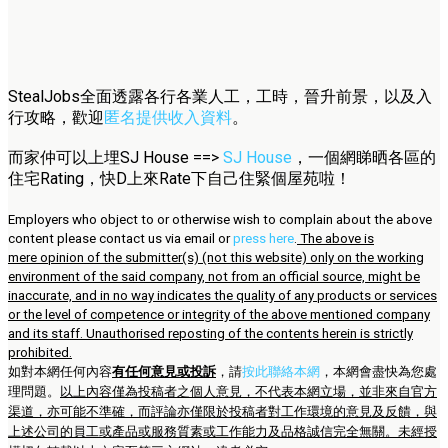
StealJobs全面透露各行各業人工，工時，晉升前景，以及入
行攻略，歡迎
匿名提供收入資料
。
而家仲可以上埋SJ House ==>
SJ House
，一個網睇晒各區的
住宅Rating，快D上來Rate下自己住緊個屋苑啦！
Employers who object to or otherwise wish to complain about the above
content please contact us via email or
press here
.
The above is
mere opinion of the submitter(s) (not this website) only on the working
environment of the said company, not from an official source, might be
inaccurate, and in no way indicates the quality of any products or services
or the level of competence or integrity of the above mentioned company
and its staff. Unauthorised reposting of the contents herein is strictly
prohibited.
如對本網任何內容
有任何意見或投訴
，請
按此聯絡本網
，本網會盡快為您處
理問題。
以上內容僅為投稿者之個人意見，不代表本網立場，並非來自官方
渠道，亦可能不準確，而評論亦僅限於投稿者對工作環境的意見及反饋，與
上述公司的員工或產品或服務質素或工作能力及品格誠信完全無關。未經授