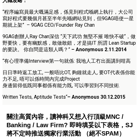
入職攻略：
“程序編寫員最大嘅滿足感，係見到程式喺網上執行，大公司
寫好程式要幾個月甚至半年先喺網站見到，但9GAG唔使一星
期就上架” – 9GAG CEO/Founder Ray Chan
9GAG創辦人Ray Chan深信 “天下武功 無堅不摧 唯快不破“，做
野要快，要有幽默感，敢做敢錯，才是搞IT 所謂 Lean Startup
的要訣。 你自問是這類人嗎？”
– Anonymous 2.11.2014
“
有心理準備Interview第一句就係: 我地人工冇出面講到咁高
日日準時返工放工, 一般唔比OT, 夠鐘就走人, 要OT代表係你能
力不足, 唔可以係時間內完成Project
身邊留得低既同事都係有能力既, 可以學習到不同技術.
Written Tests, Aptitude Tests
“
– Anonymous 30.12.2015
關注高質內容，讀神科又想入行頂級MNC /
Banking / Law Firm? 即時填妥以下表格，SJ
將不定時推送獨家行業活動 （絕不SPAM）