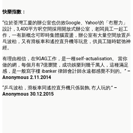
快樂指數：
“位於荃灣工廈的辦公室也仿效Google、Yahoo!的「冇壓力」
設計，3,400平方呎空間採用開放式辦公室，老闆員工一起工
作，一有新概念可即時集體腦震盪，辦公室有大量空間放置乒
乓波枱，又有滑板車和遙控直升機等玩意，供員工隨時鬆弛神
經。
有理由相信，在9GAG工作，是一種self-actualisation。 當你
做的網，每個月有7億瀏覽，成功娛樂到幾千萬人，這種滿足
感，是一般寫字樓 ibanker 律師會計師永遠都感覺不到的。”
–
Anonymous 2.11.2014
“
乒乓波枱，滑板車同遙控直升機只係裝飾, 冇人玩的.”
–
Anonymous 30.12.2015