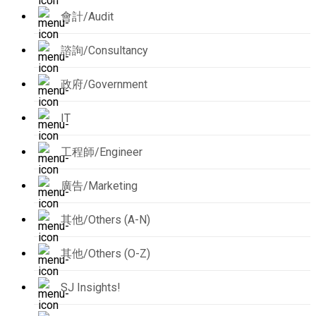
會計/Audit
諮詢/Consultancy
政府/Government
IT
工程師/Engineer
廣告/Marketing
其他/Others (A-N)
其他/Others (O-Z)
SJ Insights!