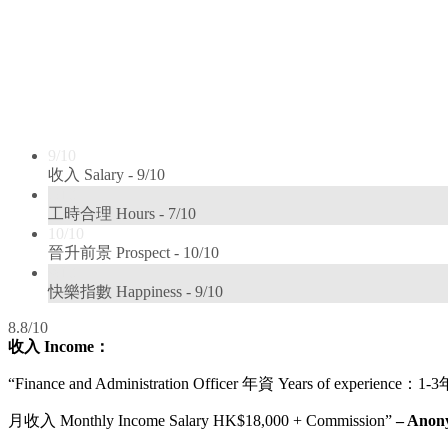
9/10
收入 Salary -
9/10
7/10
工時合理 Hours -
7/10
10/10
晉升前景 Prospect -
10/10
9/10
快樂指數 Happiness -
9/10
8.8/10
收入 Income：
“Finance and Administration Officer 年資 Years of experience：1-3年
月收入 Monthly Income Salary HK$18,000 + Commission”
– Anon