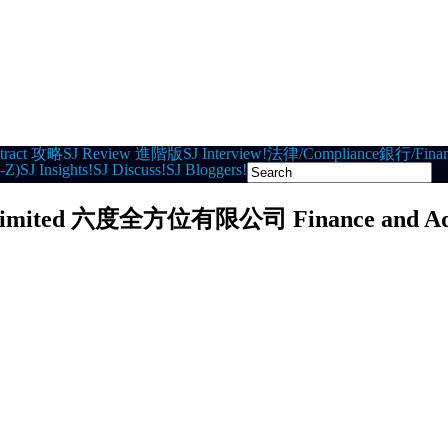
tract 攻略
SJ Review 進階版
SJ Interview!
法律/Compliance
銀行/Finan
-Z)
SJ Insights!
SJ Discuss!
SJ Bloggers!
k Limited 六度全方位有限公司 Finance and Admi