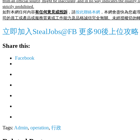
from an official source, might be inaccurate, and in no way indicates the quality 
strictly prohibited.
如對本網任何內容
有任何意見或投訴
，請
按此聯絡本網
，本網會盡快為您處
司的員工或產品或服務質素或工作能力及品格誠信完全無關。未經授權切勿
立即加入StealJobs@FB 更多90後上位攻略
Share this:
Facebook
Tags:
Admin
,
operation
,
行政