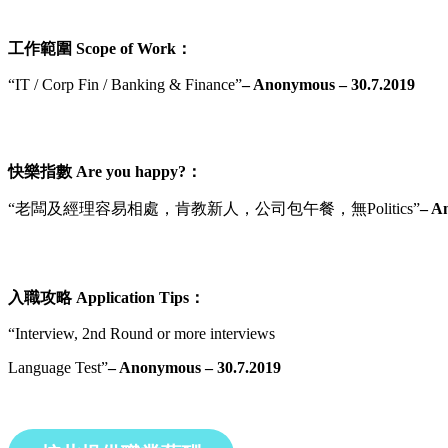
工作範圍 Scope of Work：
“IT / Corp Fin / Banking & Finance”
– Anonymous – 30.7.2019
快樂指數 Are you happy?：
“老闆及經理容易相處，肯教新人，公司包午餐，無Politics”
– A
入職攻略 Application Tips：
“Interview, 2nd Round or more interviews
Language Test”
– Anonymous – 30.7.2019