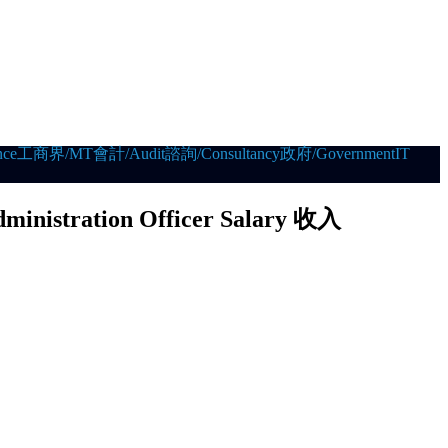
ce
工商界/MT
會計/Audit
諮詢/Consultancy
政府/Government
IT
nistration Officer Salary 收入