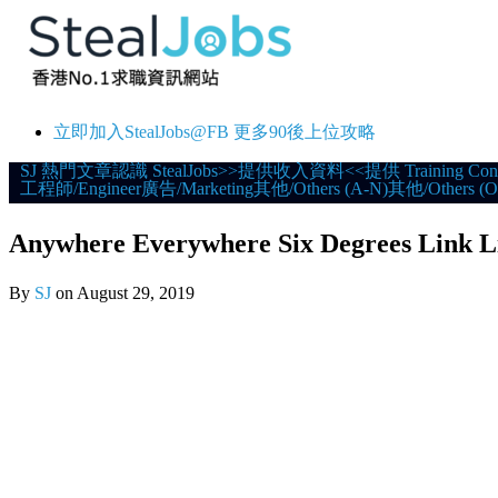
立即加入StealJobs@FB 更多90後上位攻略
Skip
SJ 熱門文章
認識 StealJobs
>>提供收入資料<<
提供 Training Con
工程師/Engineer
廣告/Marketing
其他/Others (A-N)
其他/Others (O
to
content
Anywhere Everywhere Six Degrees Lin
By
SJ
on
August 29, 2019