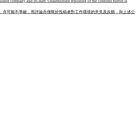
tioned company and its staff. Unauthorised reposting of the contents herein is
，亦可能不準確，而評論亦僅限於投稿者對工作環境的意見及反饋，與上述公