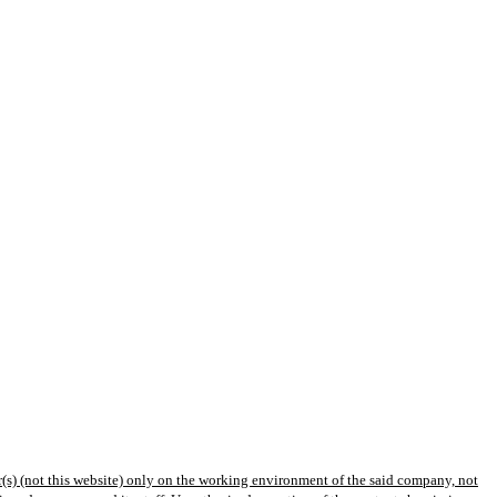
(s) (not this website) only on the working environment of the said company, not