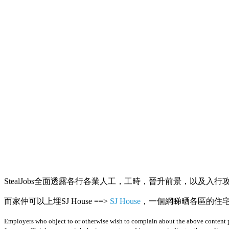
StealJobs全面透露各行各業人工，工時，晉升前景，以及入行
而家仲可以上埋SJ House ==>
SJ House
，一個網睇晒各區的住宅R
Employers who object to or otherwise wish to complain about the above content p