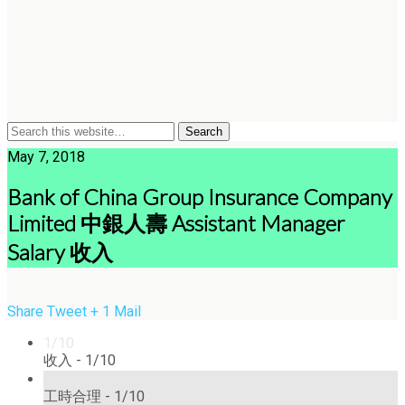
May 7, 2018
Bank of China Group Insurance Company
Limited 中銀人壽 Assistant Manager
Salary 收入
Share
Tweet
+ 1
Mail
1/10
收入 -
1/10
1/10
工時合理 -
1/10