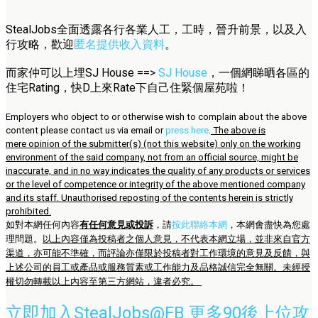
StealJobs全面透露各行各業人工，工時，晉升前景，以及入
行攻略，歡迎
匿名提供收入資料
。
而家仲可以上埋SJ House ==>
SJ House
，一個網睇晒各區的
住宅Rating，快D上來Rate下自己住緊個屋苑啦！
Employers who object to or otherwise wish to complain about the above
content please contact us via email or
press here
.
The above is
mere opinion of the submitter(s) (not this website) only on the working
environment of the said company, not from an official source, might be
inaccurate, and in no way indicates the quality of any products or services
or the level of competence or integrity of the above mentioned company
and its staff. Unauthorised reposting of the contents herein is strictly
prohibited.
如對本網任何內容
有任何意見或投訴
，請
按此聯絡本網
，本網會盡快為您處
理問題。
以上內容僅為投稿者之個人意見，不代表本網立場，並非來自官方
渠道，亦可能不準確，而評論亦僅限於投稿者對工作環境的意見及反饋，與
上述公司的員工或產品或服務質素或工作能力及品格誠信完全無關。未經授
權切勿轉載以上內容至第三方網站，違者必究。
立即加入StealJobs@FB 更多90後上位攻