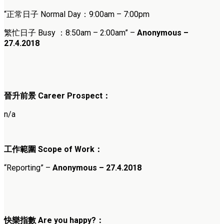
“正常日子 Normal Day：9:00am – 7:00pm
繁忙日子
Busy ：8:50am – 2:00am” –
Anonymous –
27.4.2018
晉升前景
Career Prospect
：
n/a
工作範圍
Scope of Work
：
“Reporting” –
Anonymous – 27.4.2018
快樂指
數
Are you happy?
：