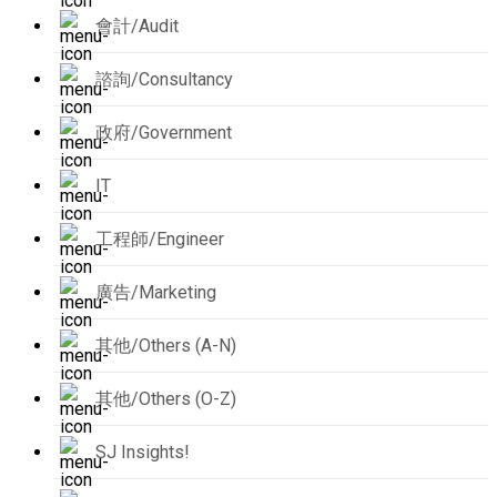
會計/Audit
諮詢/Consultancy
政府/Government
IT
工程師/Engineer
廣告/Marketing
其他/Others (A-N)
其他/Others (O-Z)
SJ Insights!