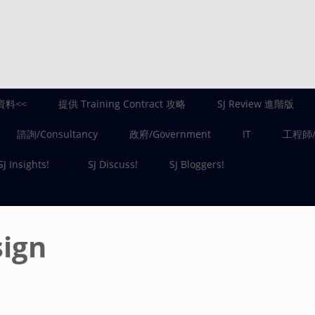
資料<<
提供 Training Contract 攻略
SJ Review 進階版
諮詢/Consultancy
政府/Government
IT
工程師/E
SJ Insights!
SJ Discuss!
SJ Bloggers!
ign