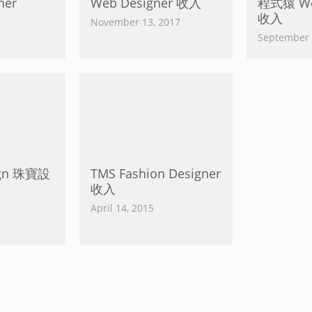
ner
Web Designer 收入
程式猿 Web
收入
November 13, 2017
September 
sign 珠寶設
TMS Fashion Designer
收入
April 14, 2015