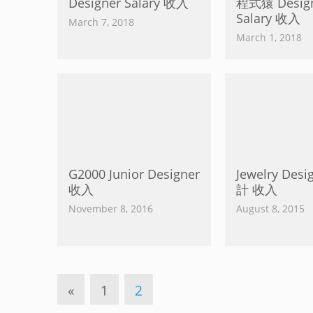
Designer Salary 收入
程式猿 Desig
Salary 收入
March 7, 2018
March 1, 2018
G2000 Junior Designer
Jewelry De
收入
計 收入
November 8, 2016
August 8, 2015
«
1
2