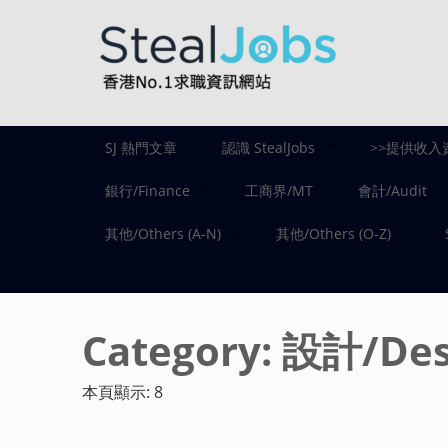
SJ 熱門文章
認識 StealJobs
>>提供收入
銀行/Finance
工商界/MT
會計/Audit
其他/Others (A-N)
其他/Others (O-Z)
Category:
設計/Des
本頁顯示: 8