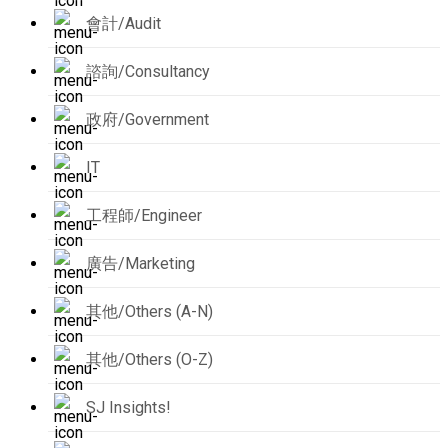
會計/Audit
諮詢/Consultancy
政府/Government
IT
工程師/Engineer
廣告/Marketing
其他/Others (A-N)
其他/Others (O-Z)
SJ Insights!