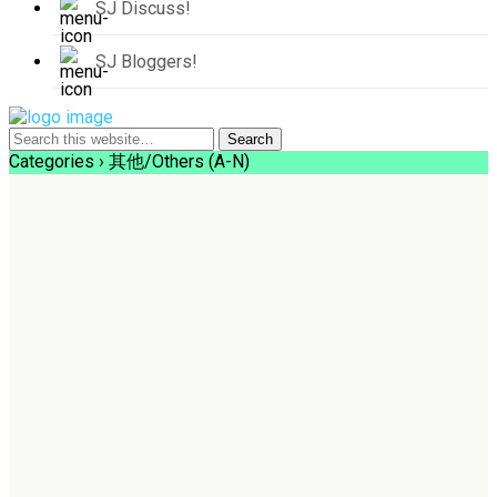
SJ Discuss!
SJ Bloggers!
Categories ›
其他/Others (A-N)