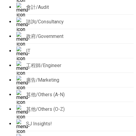
會計/Audit
諮詢/Consultancy
政府/Government
IT
工程師/Engineer
廣告/Marketing
其他/Others (A-N)
其他/Others (O-Z)
SJ Insights!