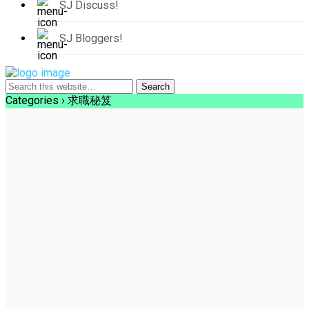
SJ Discuss!
SJ Bloggers!
Categories ›
求職秘笈