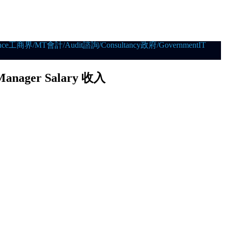
ce
工商界/MT
會計/Audit
諮詢/Consultancy
政府/Government
IT
Manager Salary 收入