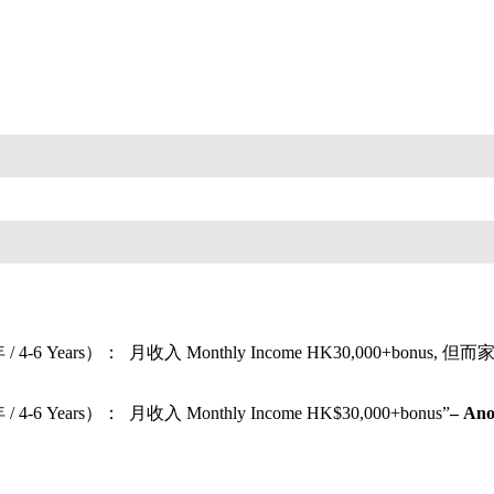
erience：4-6年 / 4-6 Years）： 月收入 Monthly Income H
6年 / 4-6 Years）： 月收入 Monthly Income HK$30,000+bonus”
– Ano