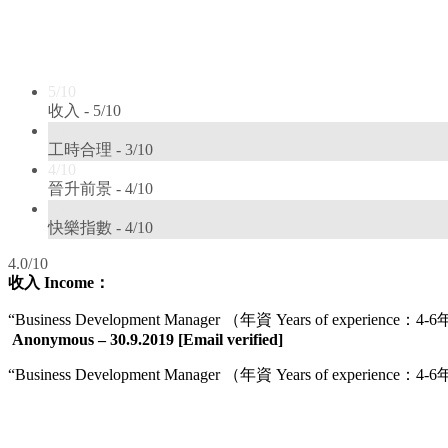
5/10
收入 -
5/10
3/10
工時合理 -
3/10
4/10
晉升前景 -
4/10
4/10
快樂指數 -
4/10
4.0/10
收入 Income：
“Business Development Manager （年資 Years of exp
Anonymous – 30.9.2019 [Email verified]
“Business Development Manager （年資 Years of experience：4-