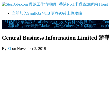
立即加入StealJobs@FB 更多90後上位攻略
Skip
SJ 熱門文章
認識 StealJobs
>>提供收入資料<<
提供 Training Con
工程師/Engineer
廣告/Marketing
其他/Others (A-N)
其他/Others (O
to
content
Central Business Information Limit
By
SJ
on
November 2, 2019