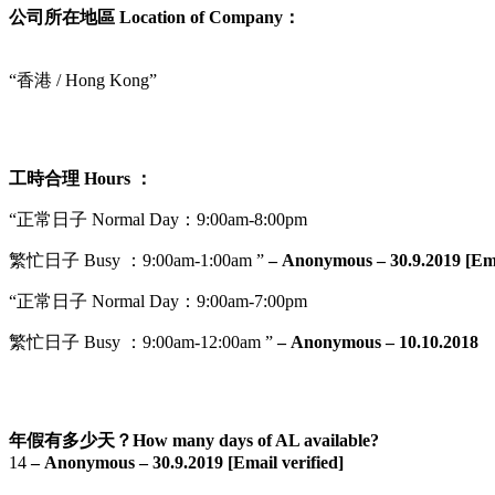
公司所在地區 Location of Company：
“香港 / Hong Kong”
工時合理 Hours ：
“正常日子 Normal Day：9:00am-8:00pm
繁忙日子 Busy ：9:00am-1:00am ”
– Anonymous – 30.9.2019 [Ema
“正常日子 Normal Day：9:00am-7:00pm
繁忙日子 Busy ：9:00am-12:00am ”
– Anonymous – 10.10.2018
年假有多少天？How many days of AL available?
14
– Anonymous – 30.9.2019 [Email verified]