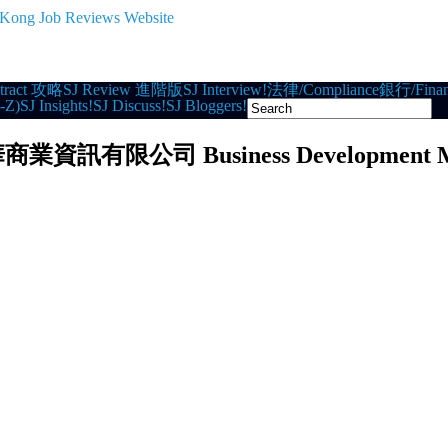
tract 攻略
SJ Review 進階版
SJ Interview!
法律/Compliance
銀行/Finan
-Z)
SJ Insights!
SJ Discuss!
SJ Bloggers!
ed 滙華商業資訊有限公司 Business Development 