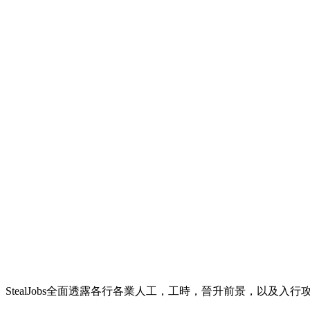
StealJobs全面透露各行各業人工，工時，晉升前景，以及入行