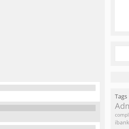
Tags
Ad
compl
iban