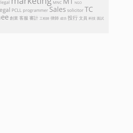
marketing
MT
legal
MNC
NGO
TC
Sales
egal
PCLL
solicitor
programmer
nee
投行
客服
審計
創業
律師
文員
面試
工程師
科技
成功