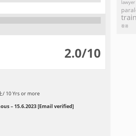
lawyer
paral
trai
香港
2.0/10
 10 Yrs or more
s – 15.6.2023 [Email verified]