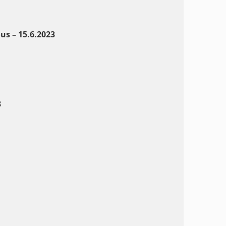
s – 15.6.202
3
3