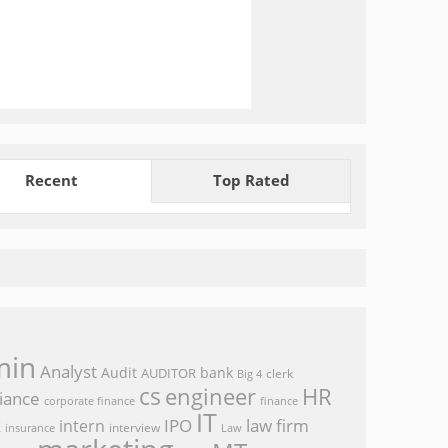
Recent
Top Rated
min
Analyst
Audit
bank
AUDITOR
clerk
Big 4
cs
engineer
HR
iance
corporate finance
finance
IT
k
IPO
law firm
intern
interview
Law
insurance