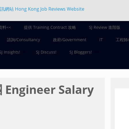
資料<<
提供 Training Contract 攻略
SJ Review 進階版
諮詢/Consultancy
政府/Government
IT
工程師/E
SJ Insights!
SJ Discuss!
SJ Bloggers!
Engineer Salary