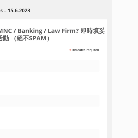
 – 15.6.202
3
Banking / Law Firm? 即時填妥
動 （絕不SPAM）
*
indicates required