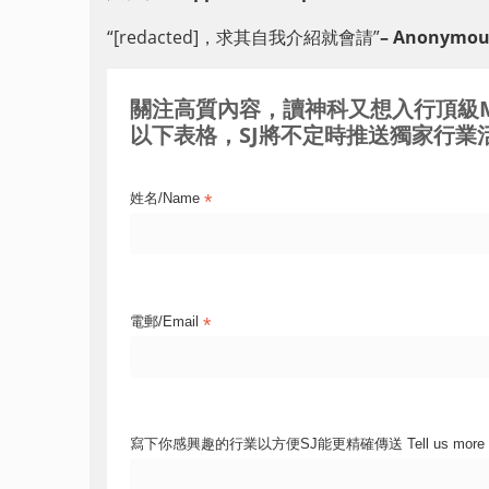
“[redacted]，求其自我介紹就會請”
– Anonymous
關注高質內容，讀神科又想入行頂級MNC / 
以下表格，SJ將不定時推送獨家行業活
*
姓名/Name
*
電郵/Email
寫下你感興趣的行業以方便SJ能更精確傳送 Tell us more