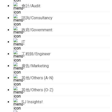
會計/Audit
諮詢/Consultancy
政府/Government
IT
工程師/Engineer
廣告/Marketing
其他/Others (A-N)
其他/Others (O-Z)
SJ Insights!