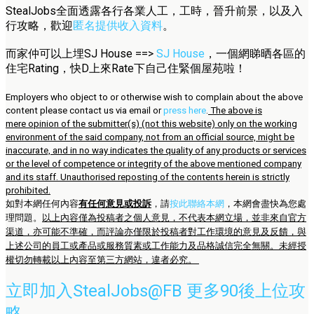
StealJobs全面透露各行各業人工，工時，晉升前景，以及入
行攻略，歡迎
匿名提供收入資料
。
而家仲可以上埋SJ House ==>
SJ House
，一個網睇晒各區的
住宅Rating，快D上來Rate下自己住緊個屋苑啦！
Employers who object to or otherwise wish to complain about the above
content please contact us via email or
press here
.
The above is
mere opinion of the submitter(s) (not this website) only on the working
environment of the said company, not from an official source, might be
inaccurate, and in no way indicates the quality of any products or services
or the level of competence or integrity of the above mentioned company
and its staff. Unauthorised reposting of the contents herein is strictly
prohibited.
如對本網任何內容
有任何意見或投訴
，請
按此聯絡本網
，本網會盡快為您處
理問題。
以上內容僅為投稿者之個人意見，不代表本網立場，並非來自官方
渠道，亦可能不準確，而評論亦僅限於投稿者對工作環境的意見及反饋，與
上述公司的員工或產品或服務質素或工作能力及品格誠信完全無關。未經授
權切勿轉載以上內容至第三方網站，違者必究。
立即加入StealJobs@FB 更多90後上位攻
略