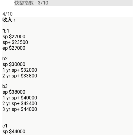
快樂指數 -
3/10
4/10
收入：
“b1
sp $22000
sp+ $23500
ep $27000
b2
sp $30000
1 yr sp+ $32000
2 yr sp+ $33800
b3
sp $38000
1 yr sp+ $40000
2 yr sp+ $42400
3 yr sp+ $44000
c1
sp $44000