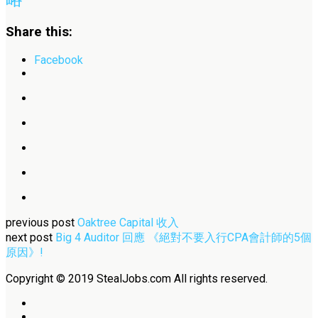
Share this:
Facebook
previous post
Oaktree Capital 收入
next post
Big 4 Auditor 回應 《絕對不要入行CPA會計師的5個
原因》!
Copyright © 2019 StealJobs.com All rights reserved.