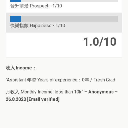
晉升前景 Prospect -
1/10
快樂指數 Happiness -
1/10
1.0/10
收入 Income：
“Assistant 年資 Years of experience：0年 / Fresh Grad
月收入 Monthly Income: less than 10k”
– Anonymous –
26.8.2020 [Email verified]