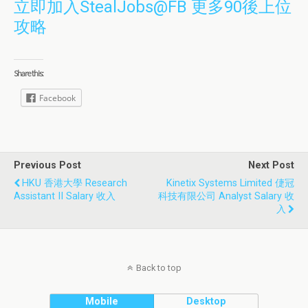
立即加入StealJobs@FB 更多90後上位
攻略
Share this:
Facebook
Previous Post
Next Post
HKU 香港大學 Research
Kinetix Systems Limited 倢冠
Assistant II Salary 收入
科技有限公司 Analyst Salary 收
入
Back to top
Mobile
Desktop