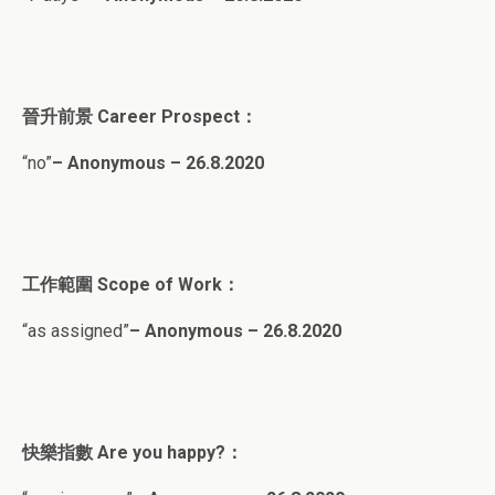
晉升前景 Career Prospect：
“no”
– Anonymous – 26.8.2020
工作範圍 Scope of Work：
“as assigned”
– Anonymous – 26.8.2020
快樂指數 Are you happy?：