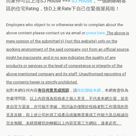
而家仲可以上埋SJ House ==>
SJ House
，一個網睇晒各
區的住宅Rating，快D上來Rate下自己住緊個屋苑啦！
Employers who object to or otherwise wish to complain about the
above content please contact us via email or
press here
.
The above is
mere opinion of the submitter(s) (not this website) only on the
working environment of the said company, not from an official source,
might be inaccurate, and in no way indicates the quality of any
products or services or the level of competence or integrity of the
above mentioned company and its staff. Unauthorised reposting of
the contents herein is strictly prohibited.
如對本網任何內容
有任何意見或投訴
，請
按此聯絡本網
，本網會盡快為
您處理問題。
以上內容僅為投稿者之個人意見，不代表本網立場，並非
來自官方渠道，亦可能不準確，而評論亦僅限於投稿者對工作環境的意
見及反饋，與上述公司的員工或產品或服務質素或工作能力及品格誠信
完全無關。未經授權切勿轉載以上內容至第三方網站，違者必究。