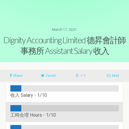
March 17, 2021
Dignity Accounting Limited 德昇會計師
事務所 Assistant Salary 收入
Share
Tweet
+ 1
Mail
收入 Salary -
1/10
工時合理 Hours -
1/10