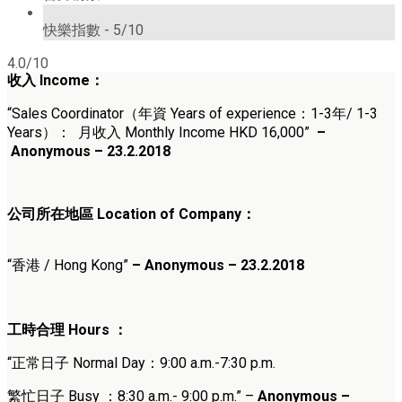
5/10
快樂指數 -
5/10
4.0/10
收入
Income
：
“Sales Coordinator（
年資 Years of experience：1-3年/ 1-3
Years
）
： 月收入 Monthly Income HKD 16
,000
”
–
Anonymous – 23.2.2018
公司所在地區 Location of Company：
“香港 / Hong Kong”
– Anonymous – 23.2.2018
工時合理
Hours ：
“正常日子 Normal Day：9
:00 a.m.-7:30 p.m.
繁忙日子
Busy ：8
:30 a.m.- 9:00 p.m.
” –
Anonymous –