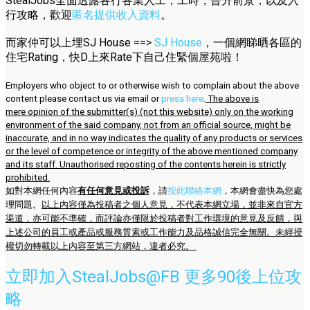
StealJobs全面透露各行各業人工，工時，晉升前景，以及入
行攻略，歡迎
匿名提供收入資料
。
而家仲可以上埋SJ House ==>
SJ House
，一個網睇晒各區的
住宅Rating，快D上來Rate下自己住緊個屋苑啦！
Employers who object to or otherwise wish to complain about the above
content please contact us via email or
press here
.
The above is
mere opinion of the submitter(s) (not this website) only on the working
environment of the said company, not from an official source, might be
inaccurate, and in no way indicates the quality of any products or services
or the level of competence or integrity of the above mentioned company
and its staff. Unauthorised reposting of the contents herein is strictly
prohibited.
如對本網任何內容
有任何意見或投訴
，請
按此聯絡本網
，本網會盡快為您處
理問題。
以上內容僅為投稿者之個人意見，不代表本網立場，並非來自官方
渠道，亦可能不準確，而評論亦僅限於投稿者對工作環境的意見及反饋，與
上述公司的員工或產品或服務質素或工作能力及品格誠信完全無關。未經授
權切勿轉載以上內容至第三方網站，違者必究。
立即加入StealJobs@FB 更多90後上位攻
略