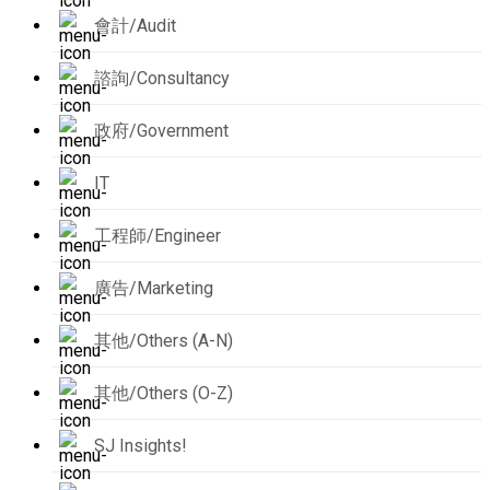
會計/Audit
諮詢/Consultancy
政府/Government
IT
工程師/Engineer
廣告/Marketing
其他/Others (A-N)
其他/Others (O-Z)
SJ Insights!