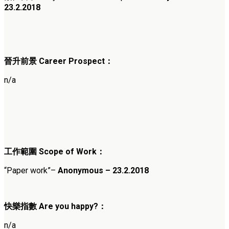
23
.2.2018
晉升前景
Career Prospect
：
n/a
工作範圍
Scope of Work
：
“Paper work
”
–
Anonymous – 23
.2.2018
快樂指數
Are you happy?
：
n/a