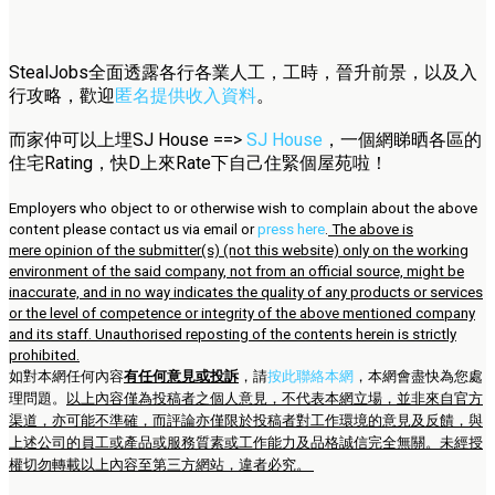
StealJobs全面透露各行各業人工，工時，晉升前景，以及入
行攻略，歡迎
匿名提供收入資料
。
而家仲可以上埋SJ House ==>
SJ House
，一個網睇晒各區的
住宅Rating，快D上來Rate下自己住緊個屋苑啦！
Employers who object to or otherwise wish to complain about the above
content please contact us via email or
press here
.
The above is
mere opinion of the submitter(s) (not this website) only on the working
environment of the said company, not from an official source, might be
inaccurate, and in no way indicates the quality of any products or services
or the level of competence or integrity of the above mentioned company
and its staff. Unauthorised reposting of the contents herein is strictly
prohibited.
如對本網任何內容
有任何意見或投訴
，請
按此聯絡本網
，本網會盡快為您處
理問題。
以上內容僅為投稿者之個人意見，不代表本網立場，並非來自官方
渠道，亦可能不準確，而評論亦僅限於投稿者對工作環境的意見及反饋，與
上述公司的員工或產品或服務質素或工作能力及品格誠信完全無關。未經授
權切勿轉載以上內容至第三方網站，違者必究。