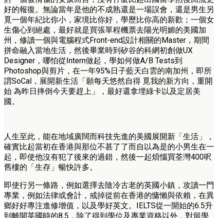
好的報復。無論當年是他的不成熟還是一場誤會，還是男生另
覓一個年紀比你小，家境比你好，學歷比你高的新歡；一個女
生傷心到絕處，最好就是買張單程機票去陽光明媚的美國加
州，修讀一個與電腦程式Front-end設計相關的Master，期間
拼命融入當地生活，然後畢業時到矽谷的科網初創做UX
Designer，哪怕從Intern做起，學如何做A/B Tests到
Photoshop與剪片，在一年95%日子藍天白雲的南加州，即所
謂SoCal，展開新生活「願每天悠然自得 覓我的新方向，重開
始 為昨日摔倒今天要趕上」，最好還拿埋綠卡以及定居美
國。
人生至此，能在地域廣闊而科技先進的美國展開新「生活」，
確實比起當初在香港與那位不甚了了而自以為是的小男生在一
起，即使他沒有犯了後來的過錯，然後一起煩惱買荃灣400呎
舊樓的「生存」暢快許多。
即使行另一條路，例如選擇去陰冷古老的英國小鎮，攻讀一門
專業，例如法律或會計，戒掉從前在香港的慵懶與依賴，在異
鄉好好專注進修增值，以及學好英文。IELTS從一開始的6.5升
到離開英國時的8.5，除了得到學位及專業資格以外，對留學