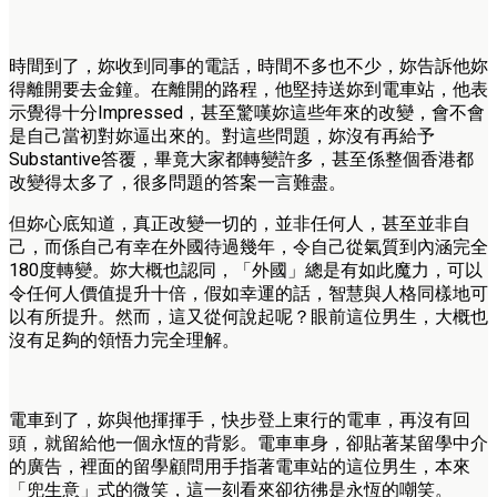
時間到了，妳收到同事的電話，時間不多也不少，妳告訴他妳
得離開要去金鐘。在離開的路程，他堅持送妳到電車站，他表
示覺得十分Impressed，甚至驚嘆妳這些年來的改變，會不會
是自己當初對妳逼出來的。對這些問題，妳沒有再給予
Substantive答覆，畢竟大家都轉變許多，甚至係整個香港都
改變得太多了，很多問題的答案一言難盡。
但妳心底知道，真正改變一切的，並非任何人，甚至並非自
己，而係自己有幸在外國待過幾年，令自己從氣質到內涵完全
180度轉變。妳大概也認同，「外國」總是有如此魔力，可以
令任何人價值提升十倍，假如幸運的話，智慧與人格同樣地可
以有所提升。然而，這又從何說起呢？眼前這位男生，大概也
沒有足夠的領悟力完全理解。
電車到了，妳與他揮揮手，快步登上東行的電車，再沒有回
頭，就留給他一個永恆的背影。電車車身，卻貼著某留學中介
的廣告，裡面的留學顧問用手指著電車站的這位男生，本來
「兜生意」式的微笑，這一刻看來卻彷彿是永恆的嘲笑。