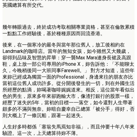
英國總算有所交代。
幾年轉眼過去，終於成功考取相關專業資格，甚至在倫敦累積
一點點工作經驗後，基於種種原因而回流香港。
後來，在一個寒冷的嚴冬與當年那位舊人，放工後相約在
Landmark的咖啡店。當年的無知女孩，如今雖然又大幾歲，
卻得到品味及智慧的昇華：穿一襲Max Mara連身長裙及高跟
鞋，桌上放一部公司專用的iPhone X，妳告訴他：「不能聊太
久，今晚稍後同一大班同事Farewell。」 對方才知道，這些年
來妳已經成為獨當一面的Professional，身邊來往的朋友亦比
當初這位舊人成功許多。從分開後發生的一切，到在外國生活
所經歷的點滴，妳喝著咖啡娓娓道來。相反，這位當年看似出
色的男生，原來多年來卻跑輸大市，像渣打銀行的股票一樣，
經歷了迷失的5年，當初的目標一一落空，如今還對人生帶著
頗多的不滿與無奈。妳暗自慶幸自己總算「被分手」得好，否
則大概上了一條沉船，跟著一起迷失。
人生好多時都係「塞翁失馬焉知非福」，而且仲要十年八年來
驗證。這一次，上天總算待妳不薄。