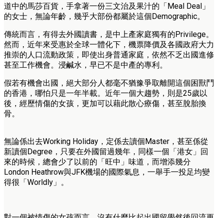
道中的馬莎百貨，手拿著一份三文治及果汁的「Meal Deal」
的女士，無論年齡，幾乎大部份都屬於這個Demographic。
傳統而言，有得去外國讀書，是中上產家庭獨有的Privilege。
然而，近年來受惠於全球一體化下，機票降價及各國政府大力
推崇的人口流動政策，即使出身普通家庭，依然不乏出國進修
甚至工作機會。浸鹹水，早已不是中產的專利。
假若有機會出國，絕大部分人都毫不猶豫爭取離開這個困獸鬥
的香港，哪怕只是一年半載。近年一個大趨勢，則是25歲以
後，經歷情傷的女孩，更加可以藉此散心療傷，甚至脫胎換
骨。
無論係出去Working Holiday，定係去讀個Master，甚至係從
新讀個Degree，只要在外國留過幾年，同樣一個「港女」回
來的時候，總會少了以前的「旺中」味道，而增添幾分
London Heathrow與JFK機場的國際氣息，一舉手一投足均變
得很「Worldly」。
對一個被情傷的女孩而言，沒有什麼比起出國留學然後回流更