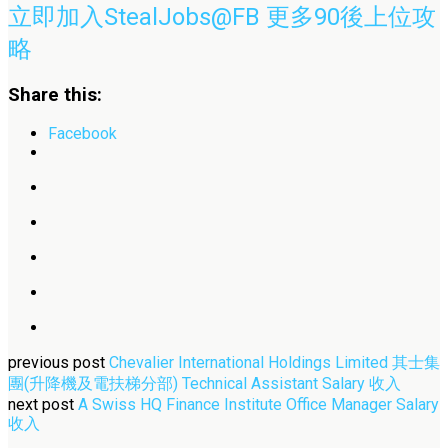
立即加入StealJobs@FB 更多90後上位攻
略
Share this:
Facebook
previous post
Chevalier International Holdings Limited 其士集
團(升降機及電扶梯分部) Technical Assistant Salary 收入
next post
A Swiss HQ Finance Institute Office Manager Salary
收入