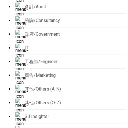
會計/Audit
諮詢/Consultancy
政府/Government
IT
工程師/Engineer
廣告/Marketing
其他/Others (A-N)
其他/Others (O-Z)
SJ Insights!