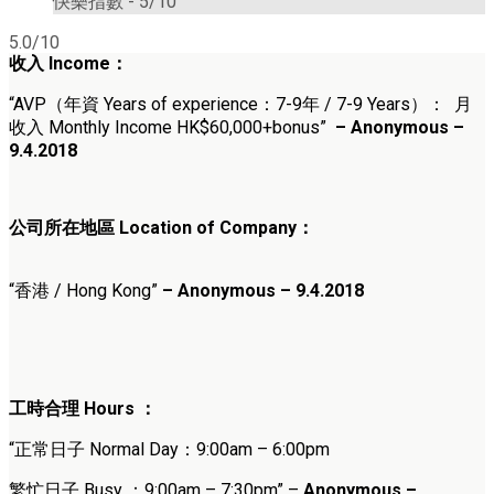
快樂指數 -
5/10
5.0/10
收入
Income
：
“
AVP
（
年資 Years of experience：7-9年 / 7-9 Years
）
： 月
收入 Monthly Income HK$
60,000+bonus
”
– Anonymous –
9.4.2018
公司所在地區 Location of Company：
“香港 / Hong Kong”
– Anonymous – 9.4.2018
工時合理
Hours ：
“正常日子 Normal Day：9:00am – 6:00pm
繁忙日子
Busy ：9:00am – 7:30pm” –
Anonymous –