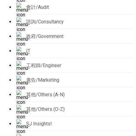
會計/Audit
諮詢/Consultancy
政府/Government
IT
工程師/Engineer
廣告/Marketing
其他/Others (A-N)
其他/Others (O-Z)
SJ Insights!