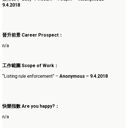
9.4.2018
晉升前景
Career Prospect
：
n/a
工作範圍
Scope of Work
：
“
Listing rule enforcement
” –
Anonymous – 9.4.2018
快樂指
數
Are you happy?
：
n/a