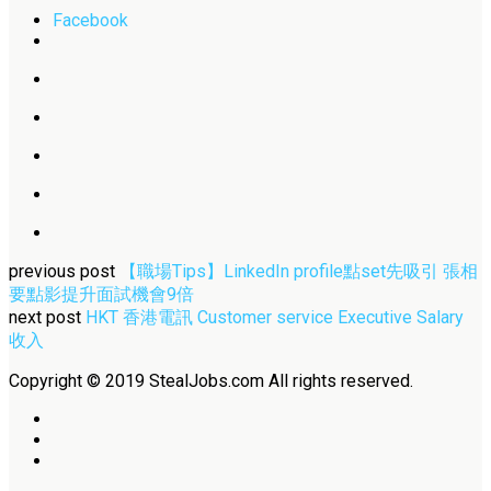
Facebook
previous post
【職場Tips】LinkedIn profile點set先吸引 張相
要點影提升面試機會9倍
next post
HKT 香港電訊 Customer service Executive Salary
收入
Copyright © 2019 StealJobs.com All rights reserved.