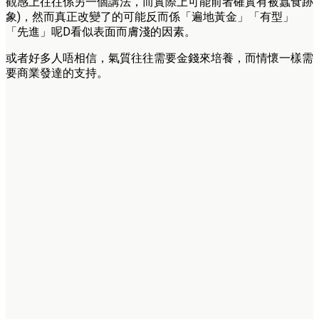
觀感上往往係另一個講法，而實際上可能前者確實有被蠶食跡
象)，然而真正改變了的可能反而係「遍地黃金」「有型」
「先進」呢D看似表面而膚淺的因素。
或者好多人唔相信，氣質往往需要金錢來培養，而情懷一樣需
要商業發達的支持。