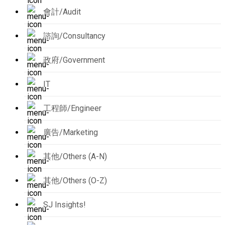
會計/Audit
諮詢/Consultancy
政府/Government
IT
工程師/Engineer
廣告/Marketing
其他/Others (A-N)
其他/Others (O-Z)
SJ Insights!