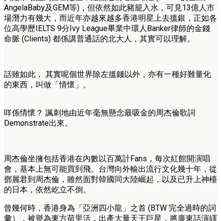
AngelaBaby及GEM等)，但依然如此豬籠入水，可見13億人市
場潛力有幾大，而近年亦越來越多香港明星上去搵銀，正如各
位高學歷IELTS 9分Ivy League畢業中環人Banker律師的金錢
命脈 (Clients) 都係講普通話的北大人，其實可以理解。
話雖如此， 其實呢個世界除左搵錢以外，亦有一種好難量化
的東西，叫做「情懷」。
咩係情懷？ 諷刺地由近年毫無懸念最吸金的周杰倫歌詞
Demonstrate出來。
周杰倫坐擁包括香港在內數以百萬計Fans，每次紅館開演唱
會，基本上無可能買到飛。台灣向外輸出流行文化幾十年，從
鄧麗君到周杰倫，雖然面對韓國同大陸崛起，以及已升上神檯
的日本，依然屹立不倒。
曾幾何時，香港身為「亞洲四小龍」之首 (BTW 完全過時的詞
彙），被譽為東方荷里活，出產大量天王巨星，將廣東話演繹