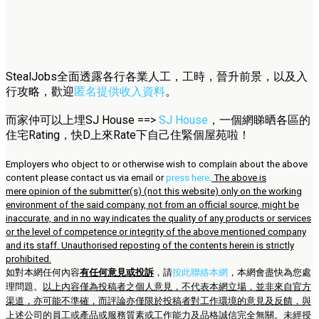
StealJobs全面透露各行各業人工，工時，晉升前景，以及入
行攻略，歡迎
匿名提供收入資料
。
而家仲可以上埋SJ House ==>
SJ House
，一個網睇晒各區的
住宅Rating，快D上來Rate下自己住緊個屋苑啦！
Employers who object to or otherwise wish to complain about the above
content please contact us via email or
press here
.
The above is
mere opinion of the submitter(s) (not this website) only on the working
environment of the said company, not from an official source, might be
inaccurate, and in no way indicates the quality of any products or services
or the level of competence or integrity of the above mentioned company
and its staff. Unauthorised reposting of the contents herein is strictly
prohibited.
如對本網任何內容
有任何意見或投訴
，請
按此聯絡本網
，本網會盡快為您處
理問題。
以上內容僅為投稿者之個人意見，不代表本網立場，並非來自官方
渠道，亦可能不準確，而評論亦僅限於投稿者對工作環境的意見及反饋，與
上述公司的員工或產品或服務質素或工作能力及品格誠信完全無關。未經授