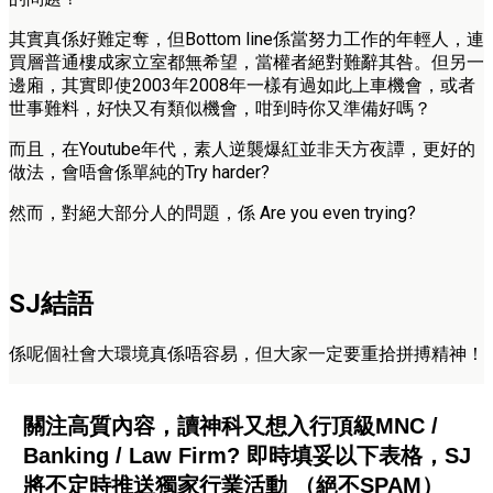
其實真係好難定奪，但Bottom line係當努力工作的年輕人，連
買層普通樓成家立室都無希望，當權者絕對難辭其咎。但另一
邊廂，其實即使2003年2008年一樣有過如此上車機會，或者
世事難料，好快又有類似機會，咁到時你又準備好嗎？
而且，在Youtube年代，素人逆襲爆紅並非天方夜譚，更好的
做法，會唔會係單純的Try harder?
然而，對絕大部分人的問題，係 Are you even trying?
SJ結語
係呢個社會大環境真係唔容易，但大家一定要重拾拼搏精神！
關注高質內容，讀神科又想入行頂級MNC /
Banking / Law Firm? 即時填妥以下表格，SJ
將不定時推送獨家行業活動 （絕不SPAM）