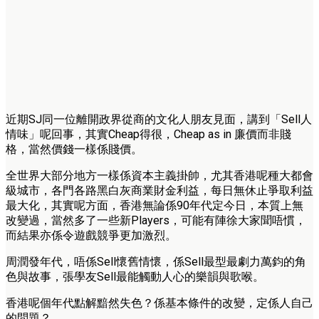
近期SJ同一位離開政界從商的文化人朋友見面，講到「Sell人
情味」呢回事，其實Cheap得很，Cheap as in 廉價而非賤
格，當然價錢一樣係賤價。
全世界大部分地方一樣係資本主義掛帥，尤其香港呢種大都會
級城市，各門各路黑白灰商業財金利益，每日無休止爭取利益
最大化，其實呢方面，香港無論係90年代定今日，本質上無
改變過，當然多了一些新Players，可能有陣徐大家聞唔慣，
而結果亦係令遊戲競爭更加激烈。
周潤發年代，唔係Sell懷舊情懷，係Sell最型最劇力萬鈞的角
色與故事，張學友Sell最能觸動人心的樂韻與歌喉。
香港呢個年代點解黯然失色？係基本條件的改變，定係人自己
的問題？