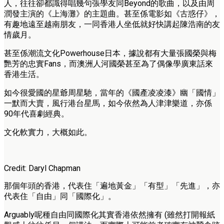
人，往往卻都識得唱幾句張學友同Beyond的歌曲，以及由周
潤發主演的《上海灘》的主題曲。甚至係電影如《古惑仔》，
有趣地遠至越南朋友，一同香港人坐低就好快講起陳浩南的友
情歲月。
甚至係潮流文化Powerhouse日本，據說都有大量張國榮與梅
艷芳的忠實Fans，而澳洲人河國榮甚至為了偶像學廣東話來
香港生活。
如今很愛國的星爺周星馳，當年的《國產凌凌漆》幽「國情」
一默而大賣，風行港台星馬，如今依然為人津津樂道，亦係
90年代喜劇經典。
文化軟實力，大概如此。
Credit: Daryl Chapman
那個年頭的香港，代表住「遍地黃金」「有型」「先進」，亦
代表住「自由」同「國際化」。
Arguably呢種自由同國際化其實香港依然擁有 (雖然打開報紙