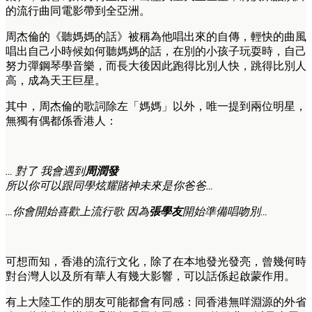
的流行曲同電影帶到全亞洲。
周杰倫的《聽媽媽的話》被稱為他唱出來的自傳，輕快的曲風
唱出自己小時候如何聽媽媽的話，在別的小孩子玩耍時，自己
努力彈鋼琴學音樂，而長大後因此跑得比別人快，跳得比別人
高，成為天王巨星。
其中，周杰倫的歌詞除左「媽媽」以外，唯一提到兩位明星，
無獨有偶都係香港人：
… 對了 我會遇到
周潤發
所以你可以跟同學炫耀賭神未來是你爸爸…
…你會開始喜歡上流行歌 因為
張學友
開始準備唱吻別…
可想而知，香港的流行文化，除了在本地發光發亮，曾幾何時
對台灣人以及所有華人有幾大影響，可以話係起啟蒙作用。
有上大陸工作的朋友可能都會有同感：同香港無咩淵源的外省