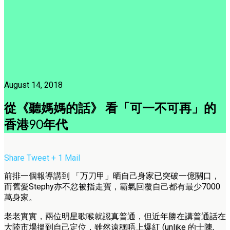
August 14, 2018
從《聽媽媽的話》 看「可一不可再」的
香港90年代
Share
Tweet
+ 1
Mail
前排一個報導講到 「万刀甲」晒自己身家已突破一億關口，
而舊愛Stephy亦不忿被指走寶，霸氣回覆自己都有最少7000
萬身家。
老老實實，兩位明星歌喉就認真普通，但近年勝在講普通話在
大陸市場搵到自己定位，雖然遠稱唔上爆紅 (unlike 的士陳,