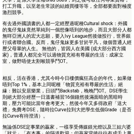
打工升職，以至老生常談的結婚買樓等等，全部都要面對極度
激烈競爭。
有去過外國讀書的人都一定經歷過呢種Cultural shock：外國
的鬼仔鬼妹竟然單純到一個想像唔到的地步，而且大部分人都
無咩亞洲人的宏大志願，要入Ivy League然後做投行，世界銀
行或者聯合國。反而，鬼仔鬼妹更多甘於平凡，做個普通人經
歷父母輩的人生。 無他的，皆因人在美國 (或大部分西方國
家)，普通人都完全可以過物質充裕有尊嚴的生活：成家立
室，做野唔使太割喉競爭鬥OT。
相反，活在香港，尤其今時今日樓價瘋狂高企的年代，如果做
唔到Top 1%，基本上同呢種「物質充裕有尊嚴的生活」絕
緣：難以安居樂業，日頭鬥Backstab，晚晚鬥OT。DSE學生
則絕大部分經歷一日溫書補習16個鐘然後滿面暗的黑暗時
期，壓力可能比當年會考更大，然後今年又多得政府「送大
禮」免費考DSE，隨時拉Curve拉到大把學生低個Grade（是否
拉Curve有待澄清）。
無論係DSE定事業的贏家，一樣享受傳媒鎂光燈以及三姑六婆
「狀元」「有本事」的隔道歡迎；但贏家背後往往有成千上萬