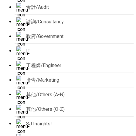
會計/Audit
諮詢/Consultancy
政府/Government
IT
工程師/Engineer
廣告/Marketing
其他/Others (A-N)
其他/Others (O-Z)
SJ Insights!