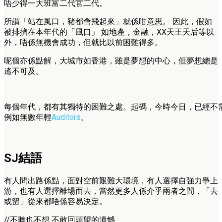
唔少得一大班富二代官二代。
所謂「站在風口，豬都會飛起來」就係咁意思。 因此，假如
被排擠在本年代的「風口」 如地產，金融，XX天王天后等以
外，唔係無機會成功，但就比以前困難得多。
呢個亦係點解，大城市如香港，雖是夢想的中心，但夢想總是
遙不可及。
每個年代，都有其獨特的困難之處。起碼，今時今日，已經不
例如無數年輕
Auditors
。
SJ結語
有人問出路係點，面對空前艱難大環境，有人選擇自強力爭上
游，也有人選擇離場而去，當然更多人係介乎兩者之間，「去
或留」從來都唔係容易決定。
//不聽也不想 不敢回頭望的遺憾