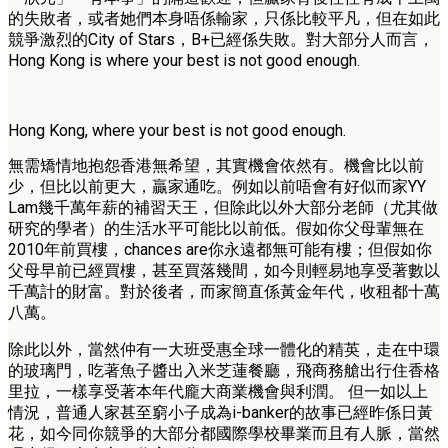
的失敗者，或者她們本身唔係輸家，只係比較平凡，但在如此
競爭激烈的City of Stars，B+已經係失敗。對大部分人而言，
Hong Kong is where your best is not good enough.
Hong Kong, where your best is not good enough.
無需矯情地抱怨香港無希望，其實機會依然有。機會比以前
少，但比以前更大，贏家通吃。例如以前唔會有好似而家YY
Lam幾千萬年薪的補習天王，但除此以外大部分老師（尤其做
研究的學者）的生活水平可能比以前低。假如你父母輩無在
2010年前買樓，chances are你永遠都無可能有樓；但假如你
父母早前已經買樓，甚至買落幾間，如今則輕易地享受著數以
千萬計的財富。對於後者，而家簡直係黃金年代，收租都十萬
八萬。
除此以外，當然仲有一大班受惠全球一體化的精英，走在中環
的玻璃門，吃著魚子醬出入米芝蓮餐廳，飛商務艙出行住香格
里拉，一樣享受著本年代龐大商業機會與利潤。 但一如以上
情況，普通人家甚至窮小子成為i-banker的故事已經昨係日黃
花，如今同你競爭的大部分都國際學校畢業而且有人脈，當然