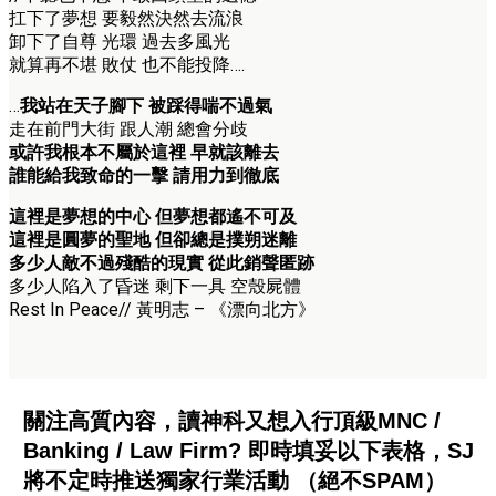
扛下了夢想 要毅然決然去流浪
卸下了自尊 光環 過去多風光
就算再不堪 敗仗 也不能投降….
…
我站在天子腳下 被踩得喘不過氣
走在前門大街 跟人潮 總會分歧
或許我根本不屬於這裡 早就該離去
誰能給我致命的一擊 請用力到徹底
這裡是夢想的中心 但夢想都遙不可及
這裡是圓夢的聖地 但卻總是撲朔迷離
多少人敵不過殘酷的現實 從此銷聲匿跡
多少人陷入了昏迷 剩下一具 空殼屍體
Rest In Peace// 黃明志 – 《漂向北方》
關注高質內容，讀神科又想入行頂級MNC /
Banking / Law Firm? 即時填妥以下表格，SJ
將不定時推送獨家行業活動 （絕不SPAM）