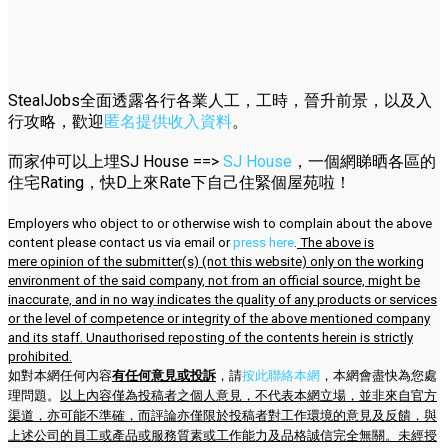
StealJobs全面透露各行各業人工，工時，晉升前景，以及入
行攻略，歡迎
匿名提供收入資料
。
而家仲可以上埋SJ House ==>
SJ House
，一個網睇晒各區的
住宅Rating，快D上來Rate下自己住緊個屋苑啦！
Employers who object to or otherwise wish to complain about the above
content please contact us via email or
press here
.
The above is
mere opinion of the submitter(s) (not this website) only on the working
environment of the said company, not from an official source, might be
inaccurate, and in no way indicates the quality of any products or services
or the level of competence or integrity of the above mentioned company
and its staff. Unauthorised reposting of the contents herein is strictly
prohibited.
如對本網任何內容
有任何意見或投訴
，請
按此聯絡本網
，本網會盡快為您處
理問題。
以上內容僅為投稿者之個人意見，不代表本網立場，並非來自官方
渠道，亦可能不準確，而評論亦僅限於投稿者對工作環境的意見及反饋，與
上述公司的員工或產品或服務質素或工作能力及品格誠信完全無關。未經授