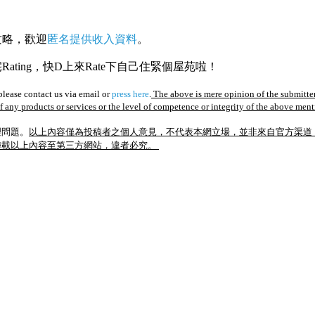
攻略，歡迎
匿名提供收入資料
。
ating，快D上來Rate下自己住緊個屋苑啦！
lease contact us via email or
press here
.
The above is mere opinion of the submitter
of any products or services or the level of competence or integrity of the above men
理問題。
以上內容僅為投稿者之個人意見，不代表本網立場，並非來自官方渠道
轉載以上內容至第三方網站，違者必究。