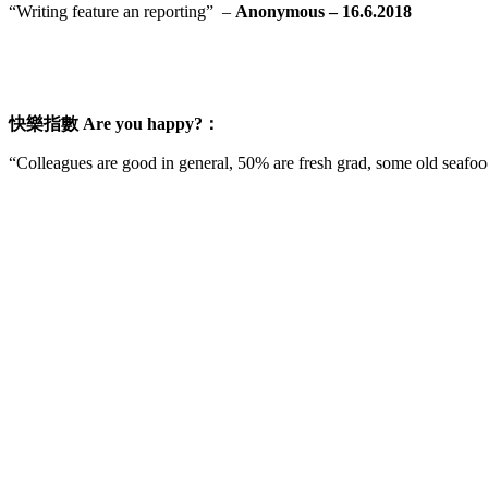
“Writing feature an reporting” –
Anonymous – 16.6.2018
快樂指
數
Are you happy?
：
“Colleagues are good in general, 50% are fresh grad, some old seafoo