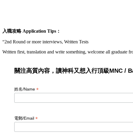
入職攻略
Application Tips
：
“2nd Round or more interviews, Written Tests
Written first, translation and write something, welcome all graduate f
關注高質內容，讀神科又想入行頂級MNC / Ban
*
姓名/Name
*
電郵/Email