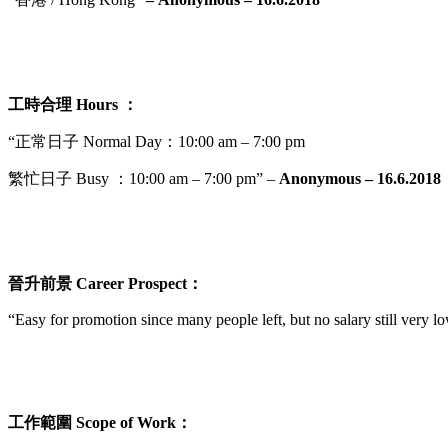
工時合理
Hours ：
“正常日子 Normal Day：10:00 am – 7:00 pm
繁忙日子
Busy ：10:00 am – 7:00 pm” –
Anonymous – 16.6.201
晉升前景
Career Prospect
：
“Easy for promotion since many people left, but no salary still very 
工作範圍
Scope of Work
：