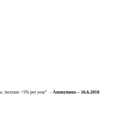
8
low, increase ~5% per year” –
Anonymous – 16.6.2018