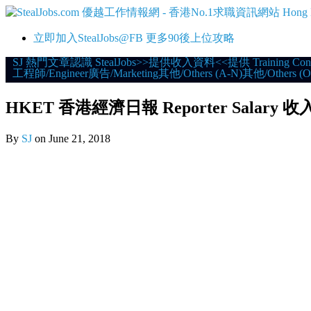
立即加入StealJobs@FB 更多90後上位攻略
Skip
SJ 熱門文章
認識 StealJobs
>>提供收入資料<<
提供 Training Con
工程師/Engineer
廣告/Marketing
其他/Others (A-N)
其他/Others (O
to
content
HKET 香港經濟日報 Reporter Salary 收
By
SJ
on
June 21, 2018