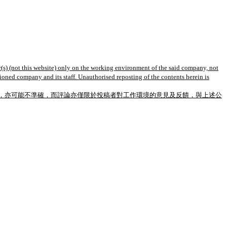
(s) (not this website) only on the working environment of the said company, not
tioned company and its staff. Unauthorised reposting of the contents herein is
，亦可能不準確，而評論亦僅限於投稿者對工作環境的意見及反饋，與上述公