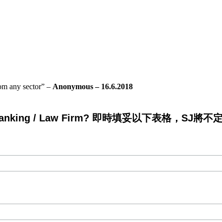
rom any sector” –
Anonymous – 16.6.2018
king / Law Firm? 即時填妥以下表格，SJ