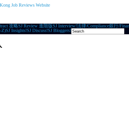
tract 攻略
SJ Review 進階版
SJ Interview!
法律/Compliance
銀行/Finan
-Z)
SJ Insights!
SJ Discuss!
SJ Bloggers!
入