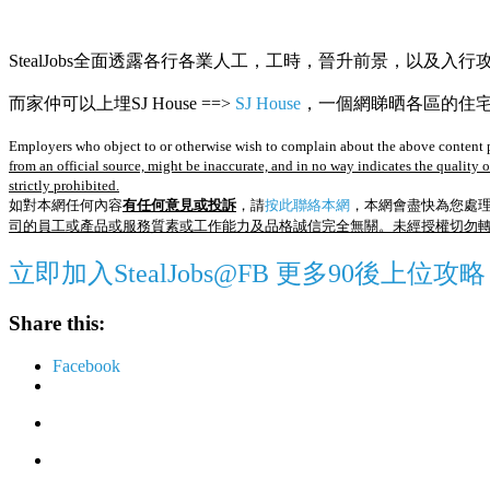
StealJobs全面透露各行各業人工，工時，晉升前景，以及入行
而家仲可以上埋SJ House ==>
SJ House
，一個網睇晒各區的住宅R
Employers who object to or otherwise wish to complain about the above content p
from an official source, might be inaccurate, and in no way indicates the quality 
strictly prohibited.
如對本網任何內容
有任何意見或投訴
，請
按此聯絡本網
，本網會盡快為您處
司的員工或產品或服務質素或工作能力及品格誠信完全無關。未經授權切勿
立即加入StealJobs@FB 更多90後上位攻略
Share this:
Facebook