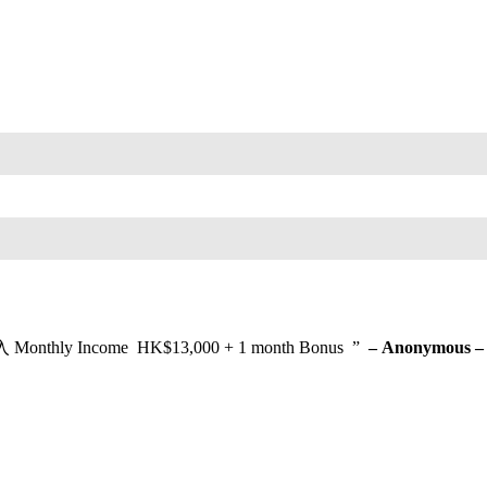
onthly Income HK$13,000 + 1 month Bonus ”
– Anonymous – 