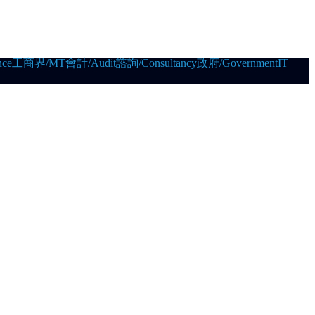
ce
工商界/MT
會計/Audit
諮詢/Consultancy
政府/Government
IT