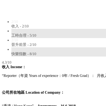
2/10
收入 -
2/10
5/10
工時合理 -
5/10
2/10
晉升前景 -
2/10
8/10
快樂指數 -
8/10
4.3/10
收入
Income
：
“Reporter（
年資 Years of experience：0年 / Fresh Grad
）
： 月收入 M
公司所在地區 Location of Company：
“香港 / Hong Kong”
– Anonymous – 16.6.2018