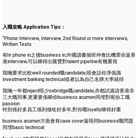
入職攻略
Application Tips
：
“Phone Interview, Interview, 2nd Round or more interviews,
Written Tests
有hr phone in之後business in,外國讀書個班仲會比機票你返香
港interview,
可以睇得出匯豐對talent pipeline有幾重視
我哋要求比較well rounded嘅candidate,
唔會話你淨係識
investment banking technical或者以為自己名牌大學就得
我哋一年都reject唔少oxbridge嘅candidat
e,亦都試過請香港非
三大嘅同事,更重要係睇你business acumen同埋對呢份工嘅
passion
特別係好多員工係到做咗好多年,對你嘅loyalty睇得好重
business acumen方面會有case cover返唔同business嘅問題
同埋basic technical