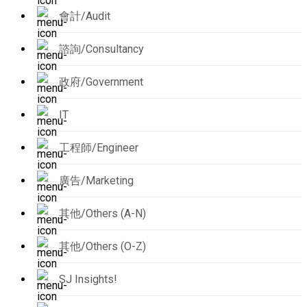
會計/Audit
諮詢/Consultancy
政府/Government
IT
工程師/Engineer
廣告/Marketing
其他/Others (A-N)
其他/Others (O-Z)
SJ Insights!