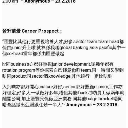
2:00 am” –
Anonymous – 23
.2.2018
晉升前景
Career Prospect
：
“匯豐比其他行更重視培養人才,好多sector team team head都
係由junior升上嚟,就算係我哋global banking asia pacific其中一
個co-head當年都係由匯豐做起
hr同business亦都好重視junior development,呢幾年都有
rotation program等你探索自己鍾意做咩team,
同一時間又學到
唔同product同sector嘅knowle
dge,其他銀行一定比唔到
入到嚟亦都好開心,culture好好,senior都好照顧d junior,工作亦
好穩定,好多人一做做好多年,
唔似其他ibank咁啲員工做兩年就
離開公司,
加上滙豐只係做亞洲業務,同其他bulge bracket唔同,
唔會話撤出亞洲跟住炒一半人”-
Anonymous – 23
.2.2018