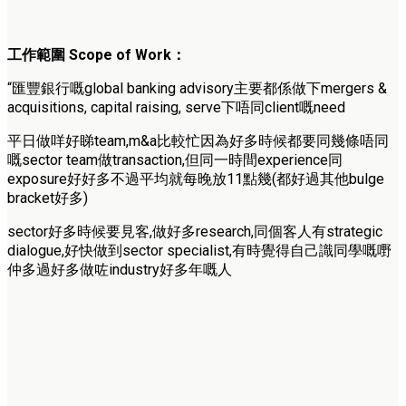
工作範圍
Scope of Work
：
“匯豐銀行嘅global banking advisory主要都係做下mergers &
acquisitions, capital raising, serve下唔同client嘅need
平日做咩好睇team,m&
a比較忙因為好多時候都要同幾條唔同
嘅sector team做transaction,
但同一時間experience同
exposure好好多不過平
均就每晚放11點幾(都好過其他bulge
bracket好多)
sector好多時候要見客,做好多research,
同個客人有strategic
dialogue,好快做到sector specialist,
有時覺得自己識同學嘅嘢
仲多過好多做咗industry好多年嘅
人