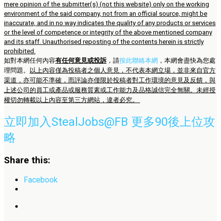
mere opinion of the submitter(s) (not this website) only on the working
environment of the said company, not from an official source, might be
inaccurate, and in no way indicates the quality of any products or services
or the level of competence or integrity of the above mentioned company
and its staff. Unauthorised reposting of the contents herein is strictly
prohibited.
如對本網任何內容
有任何意見或投訴
，請
按此聯絡本網
，本網會盡快為您處
理問題。
以上內容僅為投稿者之個人意見，不代表本網立場，並非來自官方
渠道，亦可能不準確，而評論亦僅限於投稿者對工作環境的意見及反饋，與
上述公司的員工或產品或服務質素或工作能力及品格誠信完全無關。未經授
權切勿轉載以上內容至第三方網站，違者必究。
立即加入StealJobs@FB 更多90後上位攻
略
Share this:
Facebook