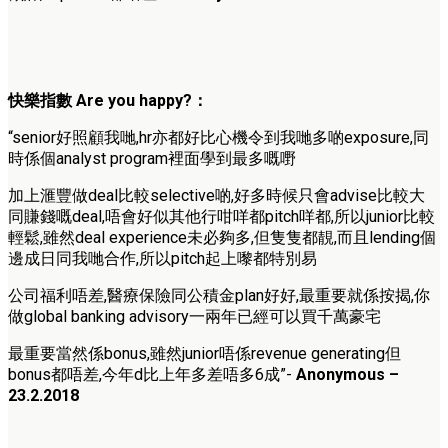
快樂指數
Are you happy?
：
“senior好照顧我哋,
hr亦都好比心機令到我哋多啲exposure,
同
時係個analyst program裡面學到最多嘅嘢
加上滙豐做deal比較selective啲,
好多時候只會advise比較大
同賺錢嘅deal,
唔會好似其他行咁咩都pitch咩都,
所以junior比較
輕鬆,雖然deal experience未必夠多,但隻隻都靚,
而且lending個
邊成日同我哋合作,
所以pitch起上嚟都特別易
公司福利唔差,醫療保險同公積金plan好好,最重要就係按揭,
你
做global banking advisory一兩年已經可以買千萬豪宅
最重要當然係bonus,雖然junior唔係revenue generating但
bonus都唔差,
今年d比上年多差唔多6成”-
Anonymous –
23
.2.2018