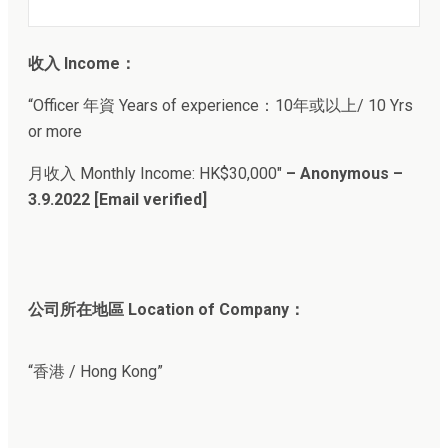
收入 Income：
“Officer 年資 Years of experience：10年或以上/ 10 Yrs
or more
月收入 Monthly Income: HK$30,000″
– Anonymous –
3.9.2022 [Email verified]
公司所在地區 Location of Company：
“香港 / Hong Kong”