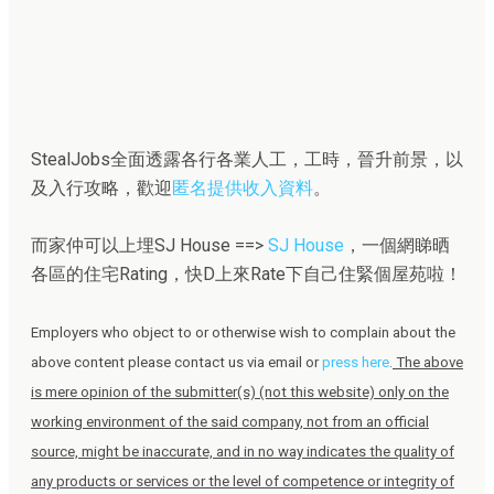
StealJobs全面透露各行各業人工，工時，晉升前景，以
及入行攻略，歡迎
匿名提供收入資料
。
而家仲可以上埋SJ House ==>
SJ House
，一個網睇晒
各區的住宅Rating，快D上來Rate下自己住緊個屋苑啦！
Employers who object to or otherwise wish to complain about the
above content please contact us via email or
press here
.
The above
is mere opinion of the submitter(s) (not this website) only on the
working environment of the said company, not from an official
source, might be inaccurate, and in no way indicates the quality of
any products or services or the level of competence or integrity of