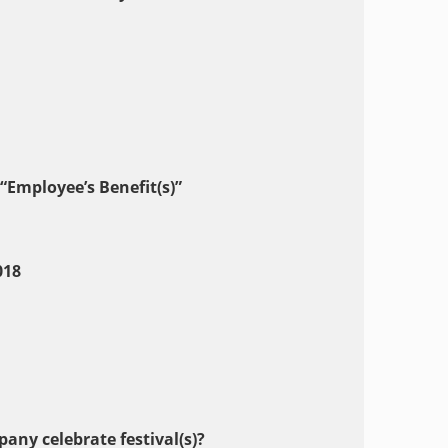
ployee’s Benefit(s)”
2018
celebrate festival(s)?