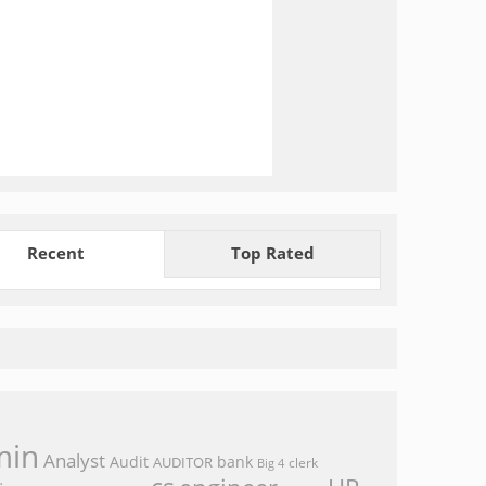
Recent
Top Rated
min
Analyst
Audit
bank
AUDITOR
clerk
Big 4