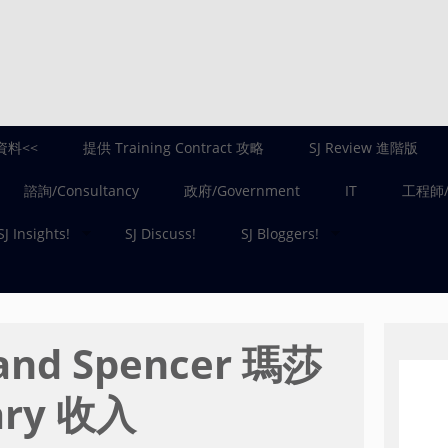
資料<<
提供 Training Contract 攻略
SJ Review 進階版
諮詢/Consultancy
政府/Government
IT
工程師/E
SJ Insights!
SJ Discuss!
SJ Bloggers!
and Spencer 瑪莎
lary 收入