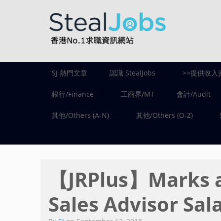
SJ 熱門文章
認識 StealJobs
>>提供收入
銀行/Finance
工商界/MT
會計/Audit
其他/Others (A-N)
其他/Others (O-Z)
【JRPlus】Marks 
Sales Advisor Sa