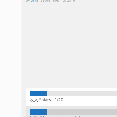
By
SJ
on
September 13, 2018
收入 Salary -
1/10