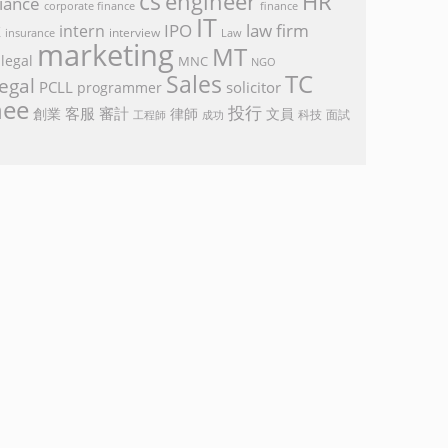
cs
engineer
HR
iance
corporate finance
finance
IT
k
IPO
law firm
intern
interview
Law
insurance
marketing
MT
legal
MNC
NGO
TC
Sales
egal
PCLL
solicitor
programmer
nee
投行
客服
審計
創業
律師
文員
面試
工程師
科技
成功