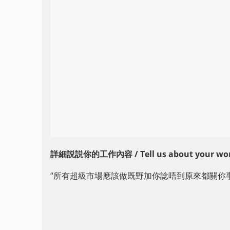
詳細説説你的工作內容 / Tell us about your work(s
“所有超級市場應該做既野加你諗唔到原來都關你