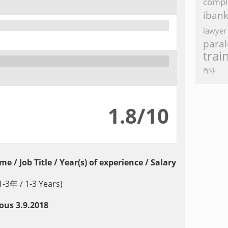
compl
iban
lawyer
paral
trai
香港
1.8/10
me /
Job Title / Year(s) of experience / Salary
-3年 / 1-3 Years)
us 3.9.2018