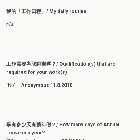
我的
「工作日程」/ My daily routine:
n/a
工作需要考取證書嗎？/ Qualification(s) that are
required for your work(s)
“No”
– Anonymous 11.8.2018
享有多少天有薪年假？/ How many days of Annual
Leave in a year?