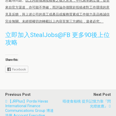
您處理問題。
以上內容僅為投稿者之個人意見，不代表本網立場，並非
來自官方渠道，亦可能不準確，而評論亦僅限於投稿者對工作環境的意
見及反饋，與上述公司的員工或產品或服務質素或工作能力及品格誠信
完全無關。未經授權切勿轉載以上內容至第三方網站，違者必究。
立即加入StealJobs@FB 更多90後上位
攻略
Share this:
Facebook
Previous Post
Next Post
【JRPlus】Porda Havas
唔使食核桃 提升記憶力靠『閃
International Finance
光燈效應』
Communications Group 博達
浩華 Account Executive