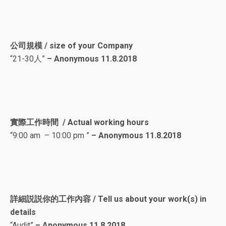
公司規模 / size of your Company
“21-30人”
– Anonymous 11.8.2018
實際工作時間 / Actual working hours
“9:00 am – 10:00 pm ”
– Anonymous 11.8.2018
詳細説説你的工作內容 / Tell us about your work(s) in
details
“Audit”
– Anonymous 11.8.2018