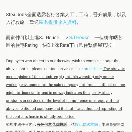
StealJobs全面透露各行各業人工，工時，晉升前景，以及
入行攻略，歡迎
匿名提供收入資料
。
而家仲可以上埋SJ House ==>
SJ House
，一個網睇晒各
區的住宅Rating，快D上來Rate下自己住緊個屋苑啦！
Employers who object to or otherwise wish to complain about the
above content please contact us via email or
press here
.
The above is
mere opinion of the submitter(s) (not this website) only on the
working environment of the said company, not from an official source,
might be inaccurate, and in no way indicates the quality of any
products or services or the level of competence or integrity of the
above mentioned company and its staff. Unauthorised reposting of
the contents herein is strictly prohibited.
如對本網任何內容
有任何意見或投訴
，請
按此聯絡本網
，本網會盡快為