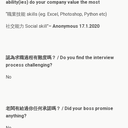
ability(ies) do your company value the most
“職業技能 skills (eg. Excel, Photoshop, Python etc)
社交能力 Social skill”
– Anonymous 17.1.2020
認為求職過程有難度嗎？ / Do you find the interview
process challenging?
No
老闆有給過你任何承諾嗎？ / Did your boss promise
anything?
No