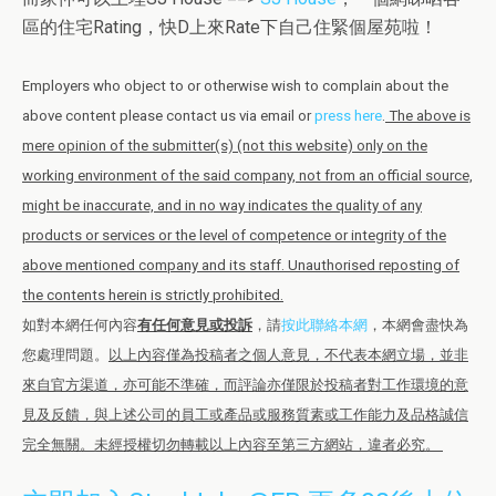
區的住宅Rating，快D上來Rate下自己住緊個屋苑啦！
Employers who object to or otherwise wish to complain about the
above content please contact us via email or
press here
.
The above is
mere opinion of the submitter(s) (not this website) only on the
working environment of the said company, not from an official source,
might be inaccurate, and in no way indicates the quality of any
products or services or the level of competence or integrity of the
above mentioned company and its staff. Unauthorised reposting of
the contents herein is strictly prohibited.
如對本網任何內容
有任何意見或投訴
，請
按此聯絡本網
，本網會盡快為
您處理問題。
以上內容僅為投稿者之個人意見，不代表本網立場，並非
來自官方渠道，亦可能不準確，而評論亦僅限於投稿者對工作環境的意
見及反饋，與上述公司的員工或產品或服務質素或工作能力及品格誠信
完全無關。未經授權切勿轉載以上內容至第三方網站，違者必究。