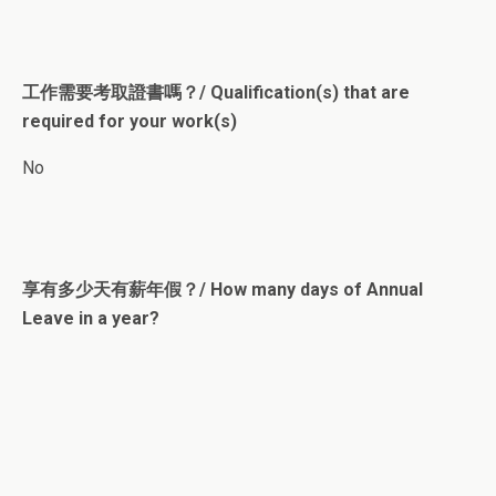
工作需要考取證書嗎？/ Qualification(s) that are
required for your work(s)
No
享有多少天有薪年假？/ How many days of Annual
Leave in a year?