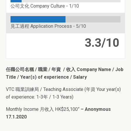
公司文化 Company Culture -
1/10
見工過程 Application Process -
5/10
3.3/10
任職公司名稱 / 職業 / 年資 / 收入 Company Name / Job
Title / Year(s) of experience / Salary
VTC 職業訓練局 / Teaching Associate (年資 Your year(s)
of experience: 1-3年 / 1-3 Years)
Monthly Income 月收入 HK$25,100”
– Anonymous
17.1.2020