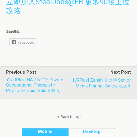
立即加入StealJobs@FB 更多90後上位
攻略
Share this:
Facebook
Previous Post
Next Post
[JRPlus] HA / NGO/ Private
[JRPlus] Zenith 真力時 Senior
Occupational Therapist /
Media Planner Salary 收入
Physiotherapist Salary 收入
Back to top
Mobile
Desktop