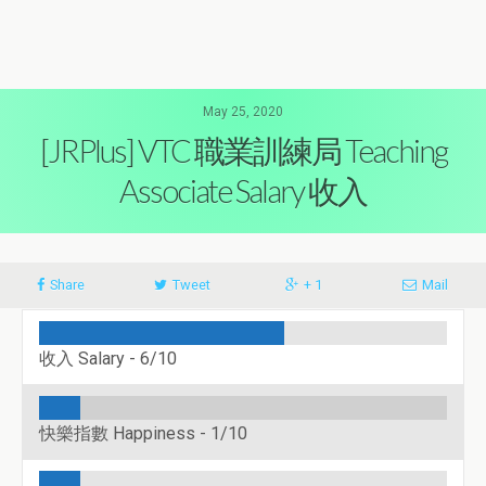
May 25, 2020
[JRPlus] VTC 職業訓練局 Teaching
Associate Salary 收入
Share
Tweet
+ 1
Mail
收入 Salary -
6/10
快樂指數 Happiness -
1/10