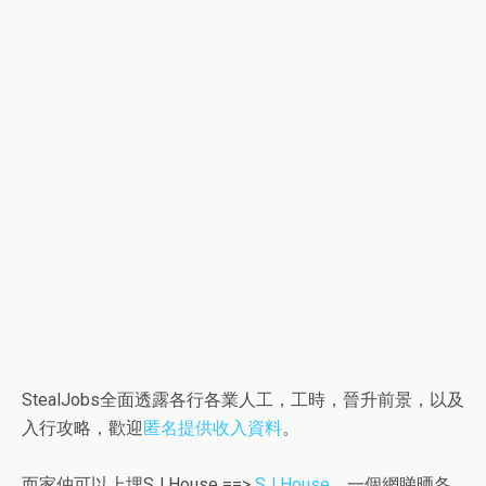
StealJobs全面透露各行各業人工，工時，晉升前景，以及
入行攻略，歡迎
匿名提供收入資料
。
而家仲可以上埋SJ House ==>
SJ House
，一個網睇晒各