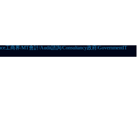
ce
工商界/MT
會計/Audit
諮詢/Consultancy
政府/Government
IT