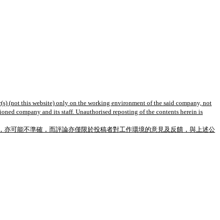
(s) (not this website) only on the working environment of the said company, not
tioned company and its staff. Unauthorised reposting of the contents herein is
，亦可能不準確，而評論亦僅限於投稿者對工作環境的意見及反饋，與上述公