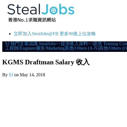
立即加入StealJobs@FB 更多90後上位攻略
Skip
SJ 熱門文章
認識 StealJobs
>>提供收入資料<<
提供 Training Con
工程師/Engineer
廣告/Marketing
其他/Others (A-N)
其他/Others (O
to
content
KGMS Draftman Salary 收入
By
SJ
on
May 14, 2018