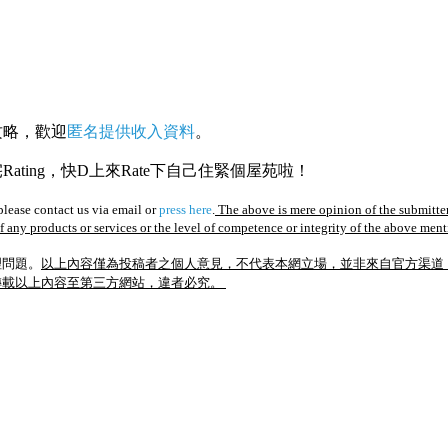
攻略，歡迎
匿名提供收入資料
。
ating，快D上來Rate下自己住緊個屋苑啦！
lease contact us via email or
press here
.
The above is mere opinion of the submitter
of any products or services or the level of competence or integrity of the above men
理問題。
以上內容僅為投稿者之個人意見，不代表本網立場，並非來自官方渠道
轉載以上內容至第三方網站，違者必究。