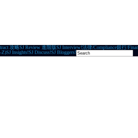
tract 攻略
SJ Review 進階版
SJ Interview!
法律/Compliance
銀行/Finan
-Z)
SJ Insights!
SJ Discuss!
SJ Bloggers!