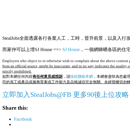
StealJobs全面透露各行各業人工，工時，晉升前景，以及入行
而家仲可以上埋SJ House ==>
SJ House
，一個網睇晒各區的住宅R
Employers who object to or otherwise wish to complain about the above content p
from an official source, might be inaccurate, and in no way indicates the quality 
strictly prohibited.
如對本網任何內容
有任何意見或投訴
，請
按此聯絡本網
，本網會盡快為您處
司的員工或產品或服務質素或工作能力及品格誠信完全無關。未經授權切勿
立即加入StealJobs@FB 更多90後上位攻略
Share this:
Facebook