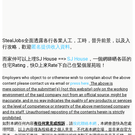
StealJobs全面透露各行各業人工，工時，晉升前景，以及入
行攻略，歡迎
匿名提供收入資料
。
而家仲可以上埋SJ House ==>
SJ House
，一個網睇晒各區的
住宅Rating，快D上來Rate下自己住緊個屋苑啦！
Employers who object to or otherwise wish to complain about the above
content please contact us via email or
press here
.
The above is
mere opinion of the submitter(s) (not this website) only on the working
environment of the said company, not from an official source, might be
inaccurate, and in no way indicates the quality of any products or services
or the level of competence or integrity of the above mentioned company
and its staff. Unauthorised reposting of the contents herein is strictly
prohibited.
如對本網任何內容
有任何意見或投訴
，請
按此聯絡本網
，本網會盡快為您處
理問題。
以上內容僅為投稿者之個人意見，不代表本網立場，並非來自官方