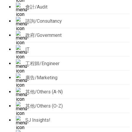
會計/Audit
諮詢/Consultancy
政府/Government
IT
工程師/Engineer
廣告/Marketing
其他/Others (A-N)
其他/Others (O-Z)
SJ Insights!