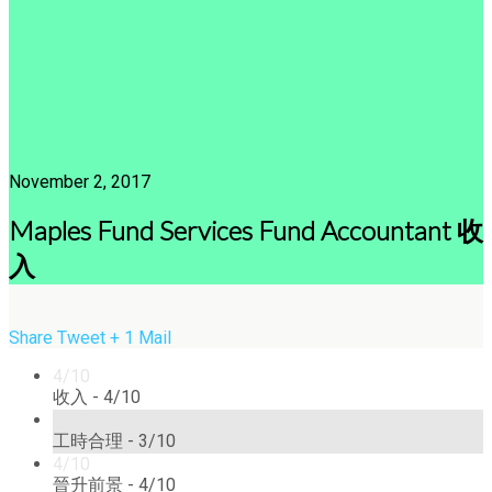
November 2, 2017
Maples Fund Services Fund Accountant 收
入
Share
Tweet
+ 1
Mail
4/10
收入 -
4/10
3/10
工時合理 -
3/10
4/10
晉升前景 -
4/10