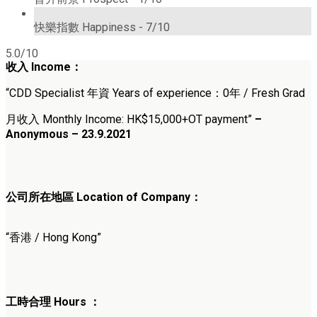
7/10
快樂指數 Happiness -
7/10
5.0/10
收入 Income：
“CDD Specialist 年資 Years of experience：0年 / Fresh Grad
月收入 Monthly Income: HK$15,000+OT payment”
–
Anonymous – 23.9.2021
公司所在地區 Location of Company：
“香港 / Hong Kong”
工時合理 Hours ：