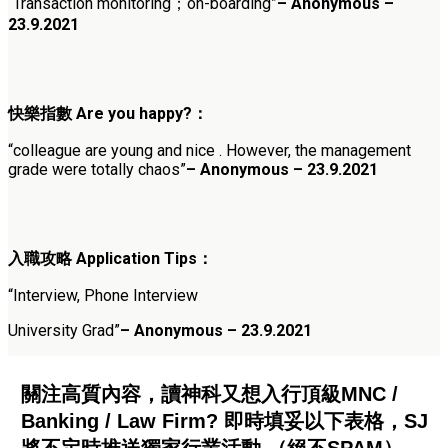
“Transaction monitoring；on-boarding”
– Anonymous –
23.9.2021
快樂指數 Are you happy?：
“colleague are young and nice . However, the management
grade were totally chaos”
– Anonymous – 23.9.2021
入職攻略 Application Tips：
“Interview, Phone Interview
University Grad”
– Anonymous – 23.9.202
1
關注高質內容，讀神科又想入行頂級MNC /
Banking / Law Firm? 即時填妥以下表格，SJ
將不定時推送獨家行業活動 （絕不SPAM）