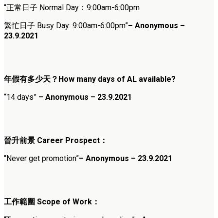
“正常日子 Normal Day：9:00am-6:00pm
繁忙日子 Busy Day: 9:00am-6:00pm”
– Anonymous –
23.9.202
1
年假有多少天？How many days of AL available?
“14 days”
– Anonymous – 23.9.2021
晉升前景 Career Prospect：
“Never get promotion”
– Anonymous – 23.9.202
1
工作範圍 Scope of Work：