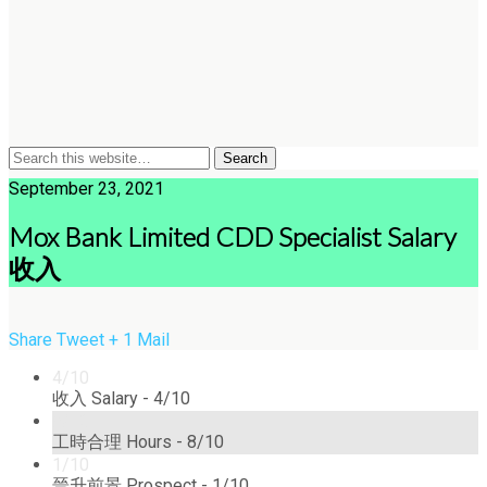
September 23, 2021
Mox Bank Limited CDD Specialist Salary
收入
Share
Tweet
+ 1
Mail
4/10
收入 Salary -
4/10
8/10
工時合理 Hours -
8/10
1/10
晉升前景 Prospect -
1/10