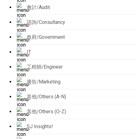
會計/Audit
諮詢/Consultancy
政府/Government
IT
工程師/Engineer
廣告/Marketing
其他/Others (A-N)
其他/Others (O-Z)
SJ Insights!