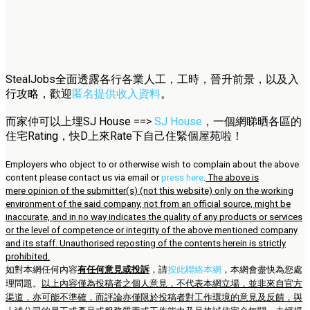
StealJobs全面透露各行各業人工，工時，晉升前景，以及入
行攻略，歡迎
匿名提供收入資料
。
而家仲可以上埋SJ House ==>
SJ House
，一個網睇晒各區的
住宅Rating，快D上來Rate下自己住緊個屋苑啦！
Employers who object to or otherwise wish to complain about the above
content please contact us via email or
press here
.
The above is
mere opinion of the submitter(s) (not this website) only on the working
environment of the said company, not from an official source, might be
inaccurate, and in no way indicates the quality of any products or services
or the level of competence or integrity of the above mentioned company
and its staff. Unauthorised reposting of the contents herein is strictly
prohibited.
如對本網任何內容
有任何意見或投訴
，請
按此聯絡本網
，本網會盡快為您處
理問題。
以上內容僅為投稿者之個人意見，不代表本網立場，並非來自官方
渠道，亦可能不準確，而評論亦僅限於投稿者對工作環境的意見及反饋，與