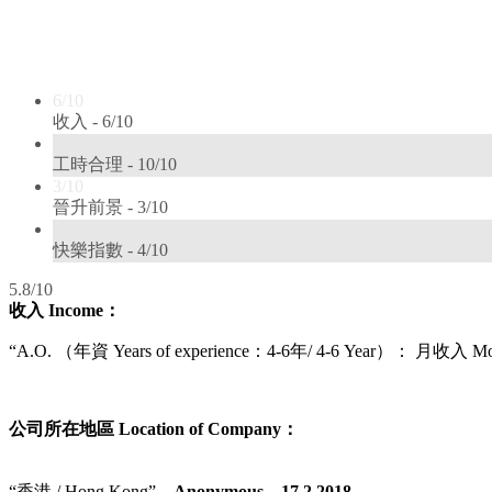
6/10
收入 -
6/10
10/10
工時合理 -
10/10
3/10
晉升前景 -
3/10
4/10
快樂指數 -
4/10
5.8/10
收入
Income
：
“A.O. （
年資 Years of experience：4-6年/ 4-6 Year
）
： 月收入 Mont
公司所在地區 Location of Company：
“香港 / Hong Kong”
– Anonymous – 17.2.2018