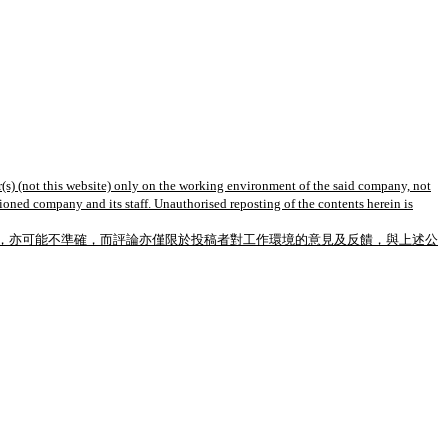
(s) (not this website) only on the working environment of the said company, not
tioned company and its staff. Unauthorised reposting of the contents herein is
，亦可能不準確，而評論亦僅限於投稿者對工作環境的意見及反饋，與上述公