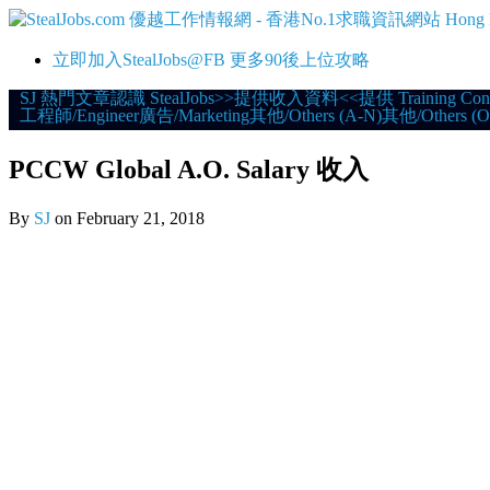
立即加入StealJobs@FB 更多90後上位攻略
Skip
SJ 熱門文章
認識 StealJobs
>>提供收入資料<<
提供 Training Con
工程師/Engineer
廣告/Marketing
其他/Others (A-N)
其他/Others (O
to
content
PCCW Global A.O. Salary 收入
By
SJ
on
February 21, 2018