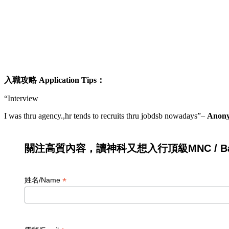
入職攻略
Application Tips
：
“Interview
I was thru agency.,hr tends to recruits thru jobdsb nowadays”
–
Anony
關注高質內容，讀神科又想入行頂級MNC / Ban
*
姓名/Name