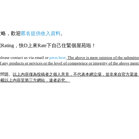
攻略，歡迎
匿名提供收入資料
。
ating，快D上來Rate下自己住緊個屋苑啦！
lease contact us via email or
press here
.
The above is mere opinion of the submitter
of any products or services or the level of competence or integrity of the above men
理問題。
以上內容僅為投稿者之個人意見，不代表本網立場，並非來自官方渠道
轉載以上內容至第三方網站，違者必究。