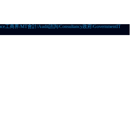
ce
工商界/MT
會計/Audit
諮詢/Consultancy
政府/Government
IT