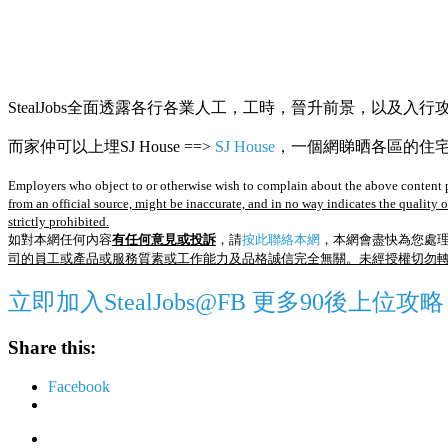
StealJobs全面透露各行各業人工，工時，晉升前景，以及入行
而家仲可以上埋SJ House ==>
SJ House
，一個網睇晒各區的住宅R
Employers who object to or otherwise wish to complain about the above content p
from an official source, might be inaccurate, and in no way indicates the quality 
strictly prohibited.
如對本網任何內容
有任何意見或投訴
，請
按此聯絡本網
，本網會盡快為您處
司的員工或產品或服務質素或工作能力及品格誠信完全無關。未經授權切勿
立即加入StealJobs@FB 更多90後上位攻略
Share this:
Facebook