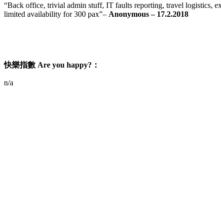
“Back office, trivial admin stuff, IT faults reporting, travel logisti
limited availability for 300 pax”
–
Anonymous – 17.2.2018
快樂指數
Are you happy?
：
n/a