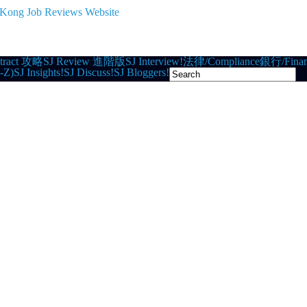
tract 攻略
SJ Review 進階版
SJ Interview!
法律/Compliance
銀行/Finan
-Z)
SJ Insights!
SJ Discuss!
SJ Bloggers!