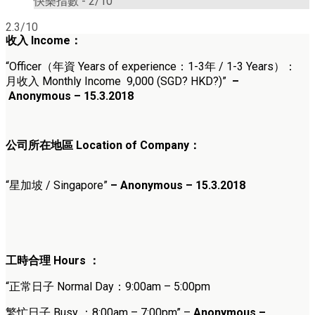
快樂指數 -
2/10
2.3/10
收入
Income
：
“Officer（
年資 Years of experience：1-3年 / 1-3 Years
）
：
月收入 Monthly Income 9,000 (SGD? HKD?)”
–
Anonymous – 15.3.2018
公司所在地區 Location of Company：
“星加坡 / Singapore”
– Anonymous – 15.3.2018
工時合理
Hours ：
“正常日子 Normal Day：9:00am – 5:00pm
繁忙日子
Busy ：8:00am – 7:00pm” –
Anonymous –