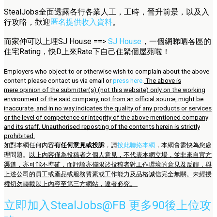
StealJobs全面透露各行各業人工，工時，晉升前景，以及入
行攻略，歡迎
匿名提供收入資料
。
而家仲可以上埋SJ House ==>
SJ House
，一個網睇晒各區的
住宅Rating，快D上來Rate下自己住緊個屋苑啦！
Employers who object to or otherwise wish to complain about the above
content please contact us via email or
press here
.
The above is
mere opinion of the submitter(s) (not this website) only on the working
environment of the said company, not from an official source, might be
inaccurate, and in no way indicates the quality of any products or services
or the level of competence or integrity of the above mentioned company
and its staff. Unauthorised reposting of the contents herein is strictly
prohibited.
如對本網任何內容
有任何意見或投訴
，請
按此聯絡本網
，本網會盡快為您處
理問題。
以上內容僅為投稿者之個人意見，不代表本網立場，並非來自官方
渠道，亦可能不準確，而評論亦僅限於投稿者對工作環境的意見及反饋，與
上述公司的員工或產品或服務質素或工作能力及品格誠信完全無關。未經授
權切勿轉載以上內容至第三方網站，違者必究。
立即加入StealJobs@FB 更多90後上位攻