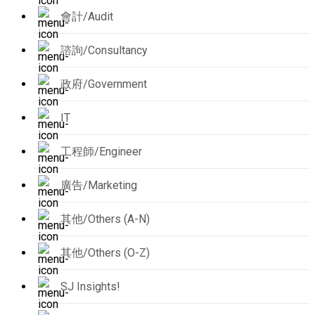
會計/Audit
諮詢/Consultancy
政府/Government
IT
工程師/Engineer
廣告/Marketing
其他/Others (A-N)
其他/Others (O-Z)
SJ Insights!