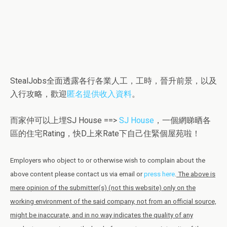
StealJobs全面透露各行各業人工，工時，晉升前景，以及
入行攻略，歡迎
匿名提供收入資料
。
而家仲可以上埋SJ House ==>
SJ House
，一個網睇晒各
區的住宅Rating，快D上來Rate下自己住緊個屋苑啦！
Employers who object to or otherwise wish to complain about the
above content please contact us via email or
press here
.
The above is
mere opinion of the submitter(s) (not this website) only on the
working environment of the said company, not from an official source,
might be inaccurate, and in no way indicates the quality of any