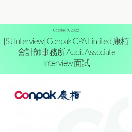
October 3, 2022
[SJ Interview] Conpak CPA Limited 康栢
會計師事務所 Audit Associate
Interview 面試