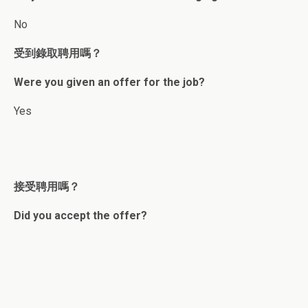
No
受到錄取聘用嗎？
Were you given an offer for the job?
Yes
接受聘用嗎？
Did you accept the offer?