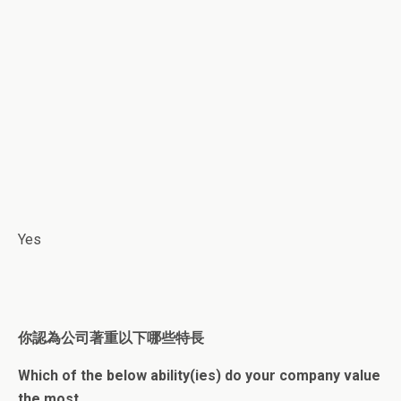
Yes
你認為公司著重以下哪些特長
Which of the below ability(ies) do your company value
the most