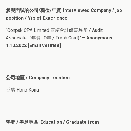
參與面試的公司/職位/年資 Interviewed Company / job
position / Yrs of Experience
“Conpak CPA Limited 康栢會計師事務所 / Audit
Associate（年資 : 0年 / Fresh Grad)” –
Anonymous
1.10.2022 [Email verified]
公司地區 / Company Location
香港 Hong Kong
學歷 / 學歷地區 Education / Graduate from