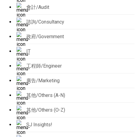
會計/Audit
諮詢/Consultancy
政府/Government
IT
工程師/Engineer
廣告/Marketing
其他/Others (A-N)
其他/Others (O-Z)
SJ Insights!