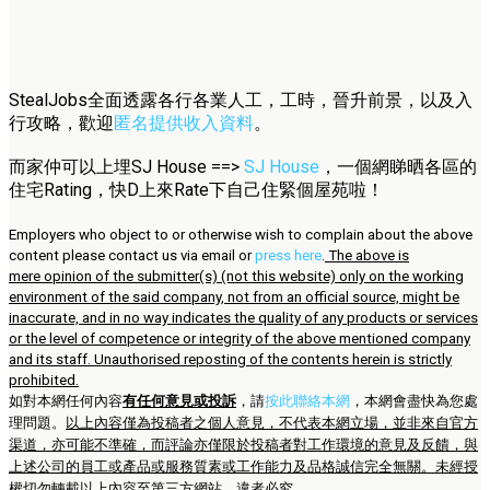
StealJobs全面透露各行各業人工，工時，晉升前景，以及入
行攻略，歡迎
匿名提供收入資料
。
而家仲可以上埋SJ House ==>
SJ House
，一個網睇晒各區的
住宅Rating，快D上來Rate下自己住緊個屋苑啦！
Employers who object to or otherwise wish to complain about the above
content please contact us via email or
press here
.
The above is
mere opinion of the submitter(s) (not this website) only on the working
environment of the said company, not from an official source, might be
inaccurate, and in no way indicates the quality of any products or services
or the level of competence or integrity of the above mentioned company
and its staff. Unauthorised reposting of the contents herein is strictly
prohibited.
如對本網任何內容
有任何意見或投訴
，請
按此聯絡本網
，本網會盡快為您處
理問題。
以上內容僅為投稿者之個人意見，不代表本網立場，並非來自官方
渠道，亦可能不準確，而評論亦僅限於投稿者對工作環境的意見及反饋，與
上述公司的員工或產品或服務質素或工作能力及品格誠信完全無關。未經授
權切勿轉載以上內容至第三方網站，違者必究。