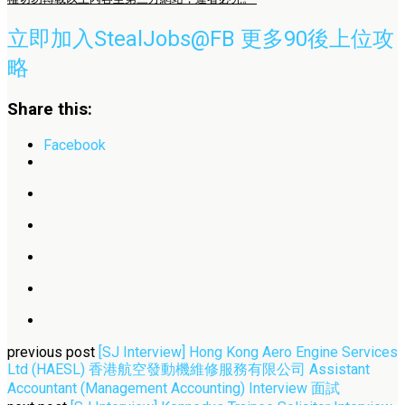
立即加入StealJobs@FB 更多90後上位攻
略
Share this:
Facebook
previous post
[SJ Interview] Hong Kong Aero Engine Services
Ltd (HAESL) 香港航空發動機維修服務有限公司 Assistant
Accountant (Management Accounting) Interview 面試