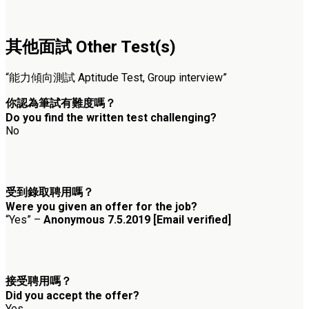
其他面試 Other Test(s)
“能力傾向測試 Aptitude Test, Group interview”
你認為筆試有難度嗎？
Do you find the written test challenging?
No
受到錄取聘用嗎？
Were you given an offer for the job?
“Yes” –
Anonymous 7.5.2019 [Email verified]
接受聘用嗎？
Did you accept the offer?
Yes