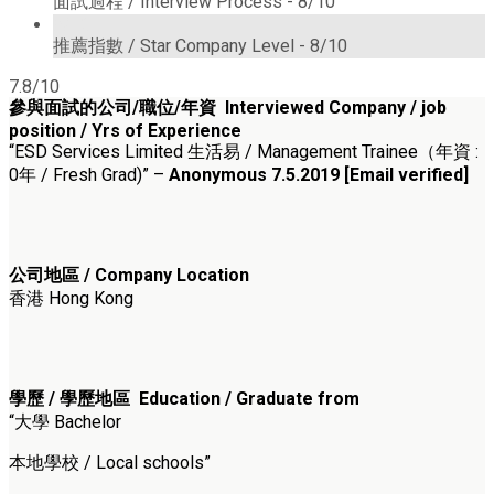
面試過程 / Interview Process -
8/10
8/10
推薦指數 / Star Company Level -
8/10
7.8/10
參與面試的公司/職位/年資 Interviewed
Company / job
position / Yrs of Experience
“ESD Services Limited 生活易 / Management Trainee（年資 :
0年 / Fresh Grad)” –
Anonymous 7.5.2019 [Email verified]
公司地區 / Company Location
香港 Hong Kong
學歷 / 學歷地區 Education / Graduate from
“大學 Bachelor
本地學校 / Local schools”