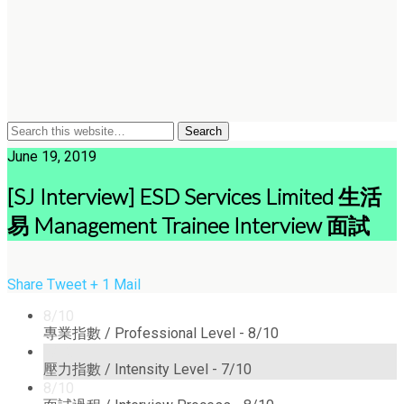
June 19, 2019
[SJ Interview] ESD Services Limited 生活
易 Management Trainee Interview 面試
Share
Tweet
+ 1
Mail
8/10
專業指數 / Professional Level -
8/10
7/10
壓力指數 / Intensity Level -
7/10
8/10