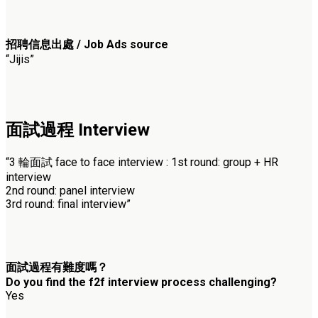
招聘信息出處 / Job Ads source
“Jijis”
面試過程 Interview
“3 輪面試 face to face
interview :
1st round: group + HR
interview
2nd round: panel interview
3rd round: final interview”
面試過程有難度嗎？
Do you find the f2f interview process challenging?
Yes