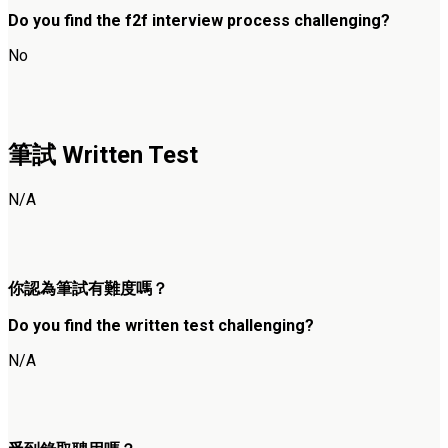
Do you find the f2f interview process challenging?
No
筆試 Written Test
N/A
你認為筆試有難度嗎？
Do you find the written test challenging?
N/A