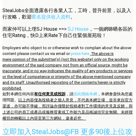
StealJobs全面透露各行各業人工，工時，晉升前景，以及入
行攻略，歡迎
匿名提供收入資料
。
而家仲可以上埋SJ House ==>
SJ House
，一個網睇晒各區的
住宅Rating，快D上來Rate下自己住緊個屋苑啦！
Employers who object to or otherwise wish to complain about the above
content please contact us via email or
press here
.
The above is
mere opinion of the submitter(s) (not this website) only on the working
environment of the said company, not from an official source, might be
inaccurate, and in no way indicates the quality of any products or services
or the level of competence or integrity of the above mentioned company
and its staff. Unauthorised reposting of the contents herein is strictly
prohibited.
如對本網任何內容
有任何意見或投訴
，請
按此聯絡本網
，本網會盡快為您處
理問題。
以上內容僅為投稿者之個人意見，不代表本網立場，並非來自官方
渠道，亦可能不準確，而評論亦僅限於投稿者對工作環境的意見及反饋，與
上述公司的員工或產品或服務質素或工作能力及品格誠信完全無關。未經授
權切勿轉載以上內容至第三方網站，違者必究。
立即加入StealJobs@FB 更多90後上位攻