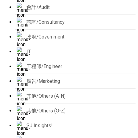
會計/Audit
諮詢/Consultancy
政府/Government
IT
工程師/Engineer
廣告/Marketing
其他/Others (A-N)
其他/Others (O-Z)
SJ Insights!