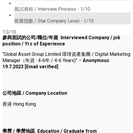
1/10
面試過程 / Interview Process -
1/10
1/10
推薦指數 / Star Company Level -
1/10
1.0/10
參與面試的公司/職位/年資 Interviewed Company / job
position / Yrs of Experience
“Global Asset Group Limited 環球資產集團 / Digital Marketing
Manager（年資 : 4-6年 / 4-6 Years)” –
Anonymous
19.7.2023 [Email verified]
公司地區 / Company Location
香港 Hong Kong
學歷 / 學歷地區 Education / Graduate from