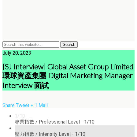
July 20, 2023
[SJ Interview] Global Asset Group Limited
環球資產集團 Digital Marketing Manager
Interview 面試
Share
Tweet
+ 1
Mail
1/10
專業指數 / Professional Level -
1/10
1/10
壓力指數 / Intensity Level -
1/10