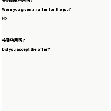
受到錄取聘用嗎？
Were you given an offer for the job?
No
接受聘用嗎？
Did you accept the offer?