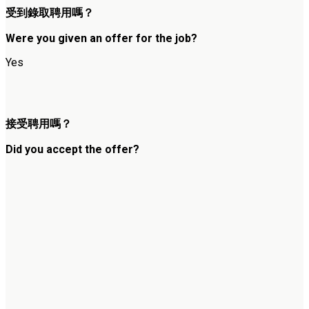
受到錄取聘用嗎？
Were you given an offer for the job?
Yes
接受聘用嗎？
Did you accept the offer?