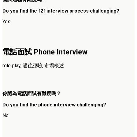
Do you find the f2f interview process challenging?
Yes
電話面試 Phone Interview
role play, 過往經驗, 市場概述
你認為
電話面試
有難度嗎？
Do you find the phone interview challenging?
No