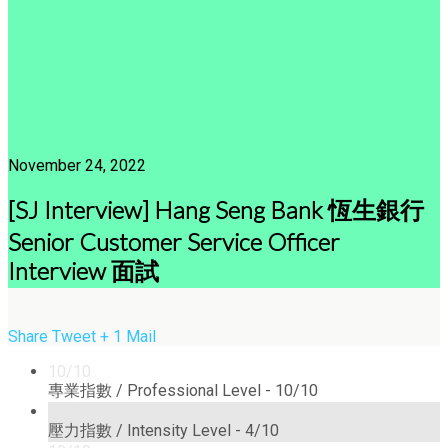
November 24, 2022
[SJ Interview] Hang Seng Bank 恆生銀行
Senior Customer Service Officer
Interview 面試
Share
Tweet
+ 1
Mail
10/10
專業指數 / Professional Level -
10/10
4/10
壓力指數 / Intensity Level -
4/10