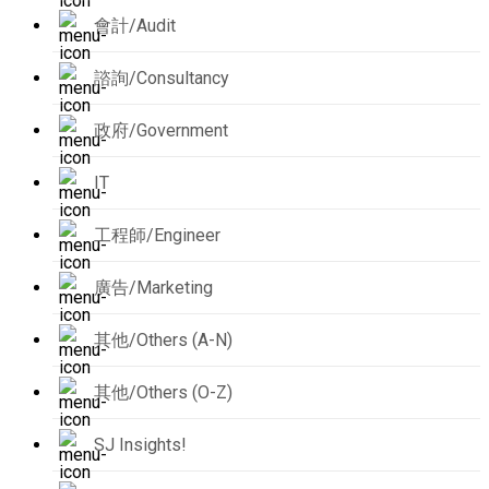
會計/Audit
諮詢/Consultancy
政府/Government
IT
工程師/Engineer
廣告/Marketing
其他/Others (A-N)
其他/Others (O-Z)
SJ Insights!