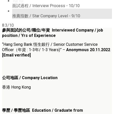
10/10
面試過程 / Interview Process -
10/10
9/10
推薦指數 / Star Company Level -
9/10
8.3/10
參與面試的公司/職位/年資 Interviewed Company / job
position / Yrs of Experience
“Hang Seng Bank 恆生銀行 / Senior Customer Service
Officer（年資 : 1-3年/ 1-3 Years)” –
Anonymous 20.11.2022
[Email verified]
公司地區 / Company Location
香港 Hong Kong
學歷 / 學歷地區 Education / Graduate from