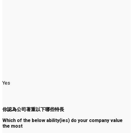
Yes
你認為公司著重以下哪些特長
Which of the below ability(ies) do your company value
the most