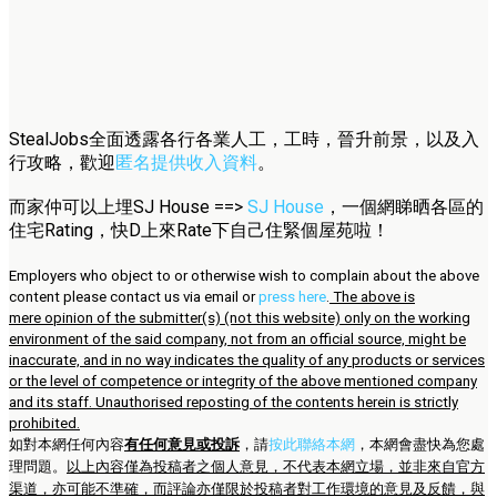
StealJobs全面透露各行各業人工，工時，晉升前景，以及入
行攻略，歡迎
匿名提供收入資料
。
而家仲可以上埋SJ House ==>
SJ House
，一個網睇晒各區的
住宅Rating，快D上來Rate下自己住緊個屋苑啦！
Employers who object to or otherwise wish to complain about the above
content please contact us via email or
press here
.
The above is
mere opinion of the submitter(s) (not this website) only on the working
environment of the said company, not from an official source, might be
inaccurate, and in no way indicates the quality of any products or services
or the level of competence or integrity of the above mentioned company
and its staff. Unauthorised reposting of the contents herein is strictly
prohibited.
如對本網任何內容
有任何意見或投訴
，請
按此聯絡本網
，本網會盡快為您處
理問題。
以上內容僅為投稿者之個人意見，不代表本網立場，並非來自官方
渠道，亦可能不準確，而評論亦僅限於投稿者對工作環境的意見及反饋，與