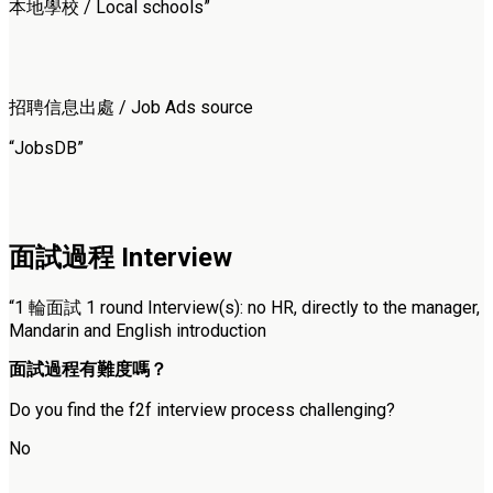
本地學校 / Local schools”
招聘信息出處 / Job Ads source
“JobsDB”
面試過程 Interview
“1 輪面試 1 round Interview(s): no HR, directly to the manager,
Mandarin and English introduction
面試過程有難度嗎？
Do you find the f2f interview process challenging?
No