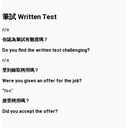
筆試 Written Test
n/a
你認為筆試有難度嗎？
Do you find the written test challenging?
n/a
受到錄取聘用嗎？
Were you given an offer for the job?
“Yes”
接受聘用嗎？
Did you accept the offer?