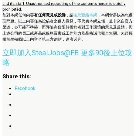
and its staff. Unauthorised reposting of the contents herein is strictly
prohibited.
如對本網任何內容
有任何意見或投訴
，請
按此聯絡本網
，本網會盡快為您處
理問題。
以上內容僅為投稿者之個人意見，不代表本網立場，並非來自官方
渠道，亦可能不準確，而評論亦僅限於投稿者對工作環境的意見及反饋，與
上述公司的員工或產品或服務質素或工作能力及品格誠信完全無關。未經授
權切勿轉載以上內容至第三方網站，違者必究。
立即加入StealJobs@FB 更多90後上位攻
略
Share this:
Facebook