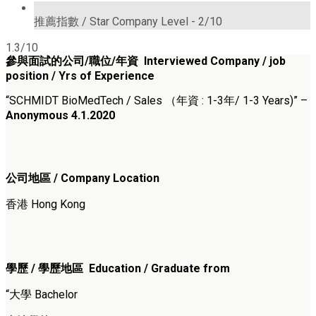
2/10
推薦指數 / Star Company Level -
2/10
1.3/10
參與面試的公司/職位/年資 Interviewed Company / job
position / Yrs of Experience
“SCHMIDT BioMedTech / Sales （年資 : 1-3年/ 1-3 Years)” –
Anonymous 4.1.2020
公司地區 / Company Location
香港 Hong Kong
學歷 / 學歷地區 Education / Graduate from
“大學 Bachelor