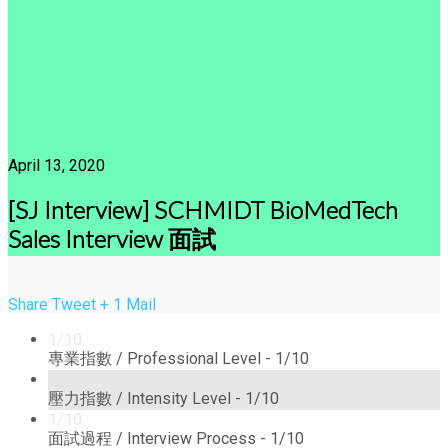
April 13, 2020
[SJ Interview] SCHMIDT BioMedTech
Sales Interview 面試
Share
Tweet
+ 1
Mail
1/10
專業指數 / Professional Level -
1/10
1/10
壓力指數 / Intensity Level -
1/10
1/10
面試過程 / Interview Process -
1/10