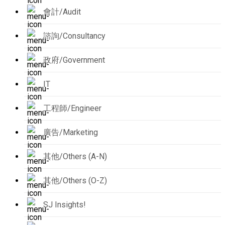
會計/Audit
諮詢/Consultancy
政府/Government
IT
工程師/Engineer
廣告/Marketing
其他/Others (A-N)
其他/Others (O-Z)
SJ Insights!