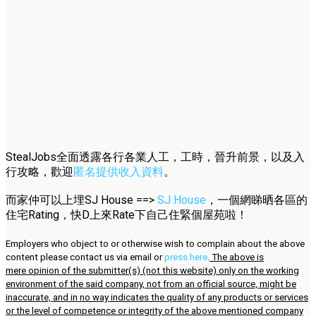
StealJobs全面透露各行各業人工，工時，晉升前景，以及入
行攻略，歡迎
匿名提供收入資料
。
而家仲可以上埋SJ House ==>
SJ House
，一個網睇晒各區的
住宅Rating，快D上來Rate下自己住緊個屋苑啦！
Employers who object to or otherwise wish to complain about the above
content please contact us via email or
press here
.
The above is
mere opinion of the submitter(s) (not this website) only on the working
environment of the said company, not from an official source, might be
inaccurate, and in no way indicates the quality of any products or services
or the level of competence or integrity of the above mentioned company