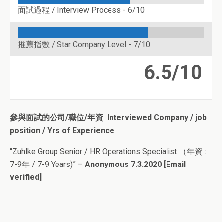
面試過程 / Interview Process -
6/10
推薦指數 / Star Company Level -
7/10
6.5/10
參與面試的公司/職位/年資 Interviewed Company / job
position / Yrs of Experience
“Zuhlke Group Senior / HR Operations Specialist （年資 :
7-9年 / 7-9 Years)” –
Anonymous 7.3.2020 [Email
verified]