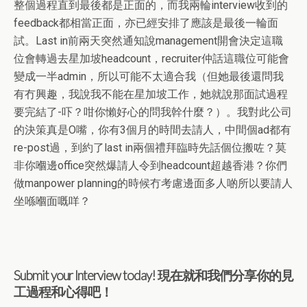
整個過程直到最後都是正面的，而我兩輪interview收到的
feedback都相當正面，亦已經安排了應該是最後一輪面
試。Last in前兩天突然通知說management開會決定這職
位會轉過去星加坡headcount，recruiter仲話這職位可能會
變成一半admin，所以可能不太適合我（但她最後還問我
有冇興趣，我說我不能在星加坡工作，她就說那面試過程
要完結了-吓？咁你懶好心的問我幹什麼？）。我對此公司
的決策真是O嘴，你有3個月的時間去請人，中間個ad都有
re-post過，到約了last in兩個禮拜臨時先話個位搬咗？莫
非你嗰邊office突然爆請人令到headcount超越香港？你們
做manpower planning的時候冇考慮邊面多人啲所以要請人
坐喺嗰面嘅咩？
Submit your Interview today! 現在就和我們分享你的見
工過程和心得吧！