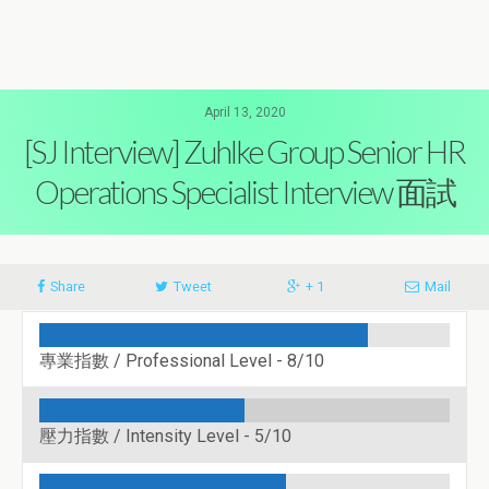
April 13, 2020
[SJ Interview] Zuhlke Group Senior HR
Operations Specialist Interview 面試
Share
Tweet
+ 1
Mail
專業指數 / Professional Level -
8/10
壓力指數 / Intensity Level -
5/10