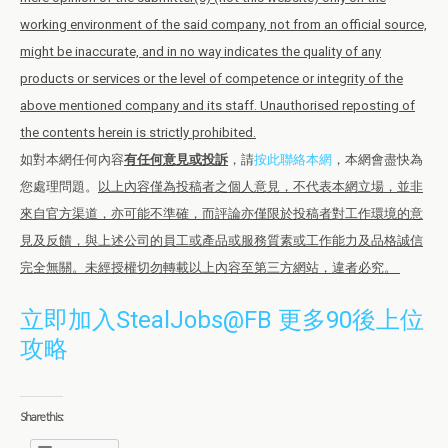
working environment of the said company, not from an official source,
might be inaccurate, and in no way indicates the quality of any
products or services or the level of competence or integrity of the
above mentioned company and its staff. Unauthorised reposting of
the contents herein is strictly prohibited.
如對本網任何內容
有任何意見或投訴
，請
按此聯絡本網
，本網會盡快為
您處理問題。
以上內容僅為投稿者之個人意見，不代表本網立場，並非
來自官方渠道，亦可能不準確，而評論亦僅限於投稿者對工作環境的意
見及反饋，與上述公司的員工或產品或服務質素或工作能力及品格誠信
完全無關。未經授權切勿轉載以上內容至第三方網站，違者必究。
立即加入StealJobs@FB 更多90後上位
攻略
Share this: