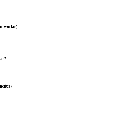
r work(s)
ar?
fit(s)