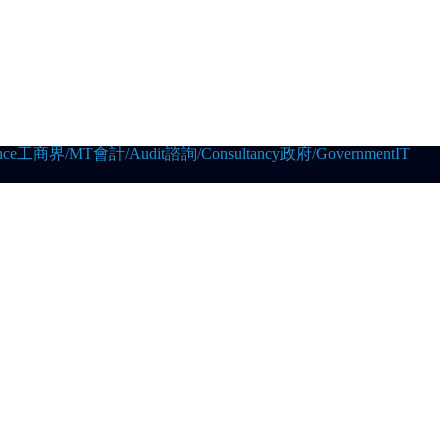
ce
工商界/MT
會計/Audit
諮詢/Consultancy
政府/Government
IT