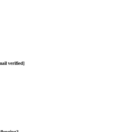
il verified]
lenging?