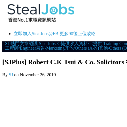
立即加入StealJobs@FB 更多90後上位攻略
Skip
SJ 熱門文章
認識 StealJobs
>>提供收入資料<<
提供 Training Con
工程師/Engineer
廣告/Marketing
其他/Others (A-N)
其他/Others (O
to
content
[SJPlus] Robert C.K Tsui & Co. Soli
By
SJ
on
November 26, 2019