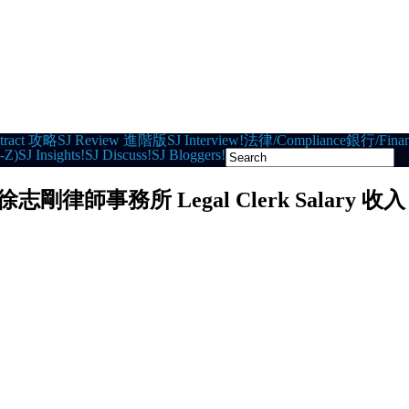
tract 攻略
SJ Review 進階版
SJ Interview!
法律/Compliance
銀行/Finan
-Z)
SJ Insights!
SJ Discuss!
SJ Bloggers!
citors 徐志剛律師事務所 Legal Clerk Salary 收入