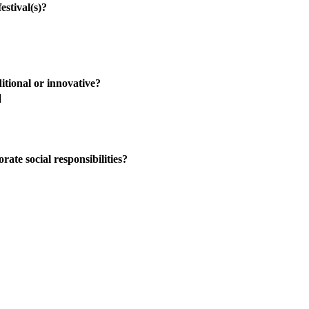
ival(s)?
al or innovative?
]
ocial responsibilities?