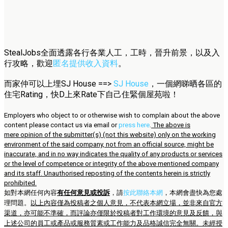
StealJobs全面透露各行各業人工，工時，晉升前景，以及入
行攻略，歡迎
匿名提供收入資料
。
而家仲可以上埋SJ House ==>
SJ House
，一個網睇晒各區的
住宅Rating，快D上來Rate下自己住緊個屋苑啦！
Employers who object to or otherwise wish to complain about the above
content please contact us via email or
press here
.
The above is
mere opinion of the submitter(s) (not this website) only on the working
environment of the said company, not from an official source, might be
inaccurate, and in no way indicates the quality of any products or services
or the level of competence or integrity of the above mentioned company
and its staff. Unauthorised reposting of the contents herein is strictly
prohibited.
如對本網任何內容
有任何意見或投訴
，請
按此聯絡本網
，本網會盡快為您處
理問題。
以上內容僅為投稿者之個人意見，不代表本網立場，並非來自官方
渠道，亦可能不準確，而評論亦僅限於投稿者對工作環境的意見及反饋，與
上述公司的員工或產品或服務質素或工作能力及品格誠信完全無關。未經授