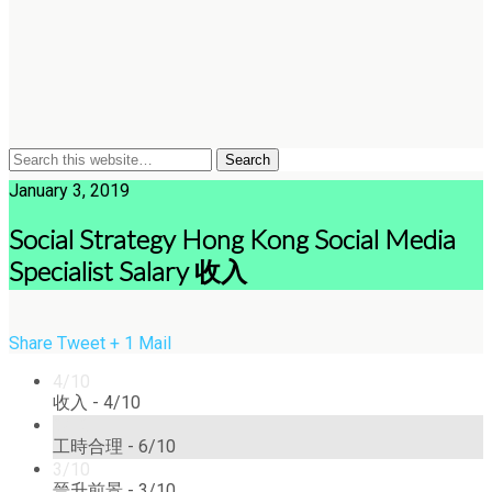
January 3, 2019
Social Strategy Hong Kong Social Media
Specialist Salary 收入
Share
Tweet
+ 1
Mail
4/10
收入 -
4/10
6/10
工時合理 -
6/10
3/10
晉升前景 -
3/10