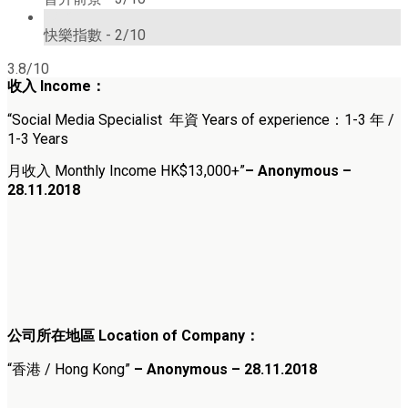
2/10
快樂指數 -
2/10
3.8/10
收入 Income：
“Social Media Specialist 年資 Years of experience：1-3 年 /
1-3 Years
月收入 Monthly Income HK$13,000+”
– Anonymous –
28.11.2018
公司所在地區 Location of Company：
“香港 / Hong Kong”
– Anonymous – 28.11.2018