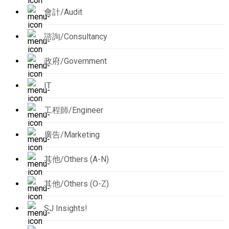
會計/Audit
諮詢/Consultancy
政府/Government
IT
工程師/Engineer
廣告/Marketing
其他/Others (A-N)
其他/Others (O-Z)
SJ Insights!