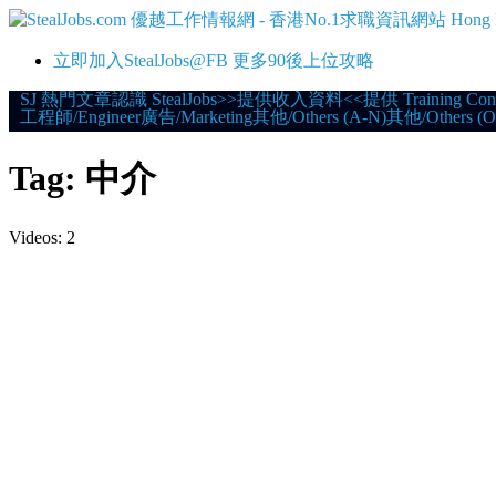
立即加入StealJobs@FB 更多90後上位攻略
Skip
SJ 熱門文章
認識 StealJobs
>>提供收入資料<<
提供 Training Con
工程師/Engineer
廣告/Marketing
其他/Others (A-N)
其他/Others (O
to
content
Tag:
中介
Videos: 2