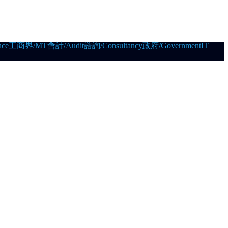
ce
工商界/MT
會計/Audit
諮詢/Consultancy
政府/Government
IT