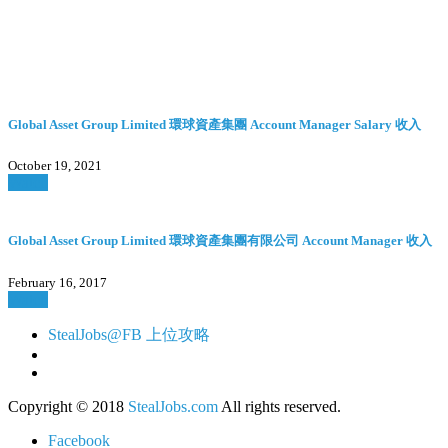
Global Asset Group Limited 環球資產集團 Account Manager Salary 收入
October 19, 2021
Watch
Global Asset Group Limited 環球資產集團有限公司 Account Manager 收入
February 16, 2017
Watch
StealJobs@FB 上位攻略
Copyright © 2018
StealJobs.com
All rights reserved.
Facebook