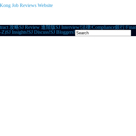
tract 攻略
SJ Review 進階版
SJ Interview!
法律/Compliance
銀行/Finan
-Z)
SJ Insights!
SJ Discuss!
SJ Bloggers!