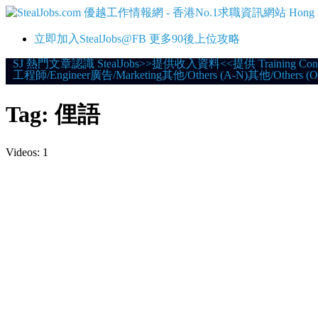
立即加入StealJobs@FB 更多90後上位攻略
Skip
SJ 熱門文章
認識 StealJobs
>>提供收入資料<<
提供 Training Con
工程師/Engineer
廣告/Marketing
其他/Others (A-N)
其他/Others (O
to
content
Tag:
俚語
Videos: 1