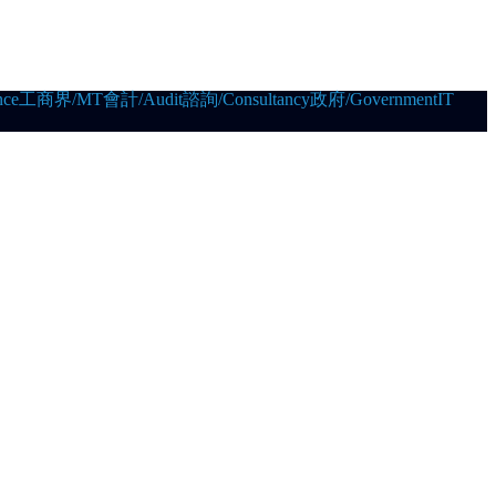
ce
工商界/MT
會計/Audit
諮詢/Consultancy
政府/Government
IT