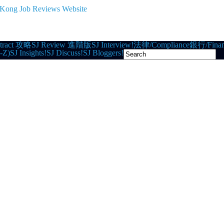
tract 攻略
SJ Review 進階版
SJ Interview!
法律/Compliance
銀行/Finan
-Z)
SJ Insights!
SJ Discuss!
SJ Bloggers!