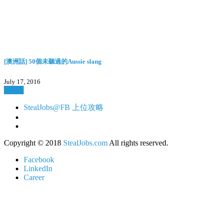
[澳洲話] 50個未聽過的Aussie slang
July 17, 2016
Watch
StealJobs@FB 上位攻略
Copyright © 2018
StealJobs.com
All rights reserved.
Facebook
LinkedIn
Career