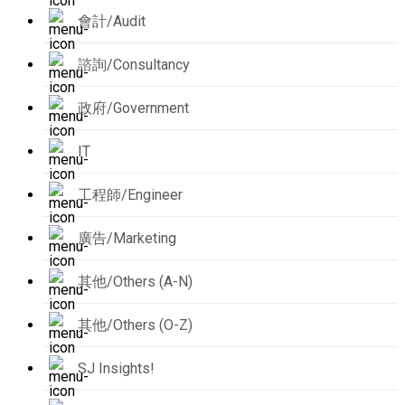
會計/Audit
諮詢/Consultancy
政府/Government
IT
工程師/Engineer
廣告/Marketing
其他/Others (A-N)
其他/Others (O-Z)
SJ Insights!