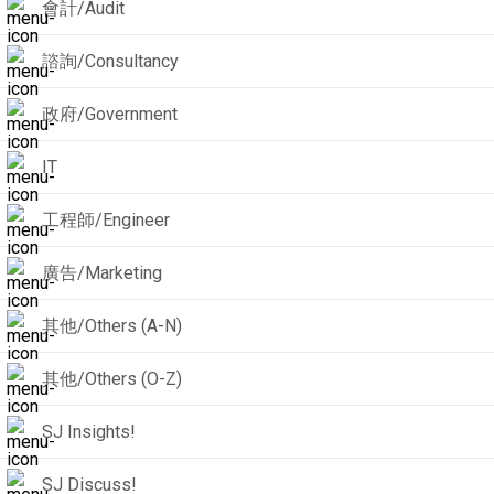
會計/Audit
諮詢/Consultancy
政府/Government
IT
工程師/Engineer
廣告/Marketing
其他/Others (A-N)
其他/Others (O-Z)
SJ Insights!
SJ Discuss!