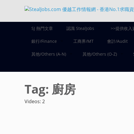
SJ 熱門文章
認識 StealJobs
>>提供收入
銀行/Finance
工商界/MT
會計/Audit
其他/Others (A-N)
其他/Others (O-Z)
Tag:
廚房
Videos: 2