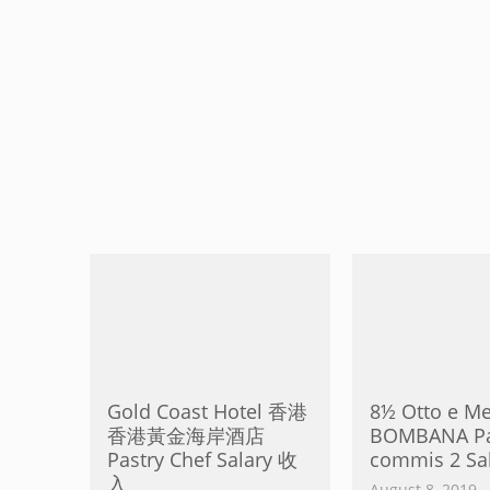
Gold Coast Hotel 香港
8½ Otto e M
香港黃金海岸酒店
BOMBANA Pa
Pastry Chef Salary 收
commis 2 Sa
入
August 8, 2019