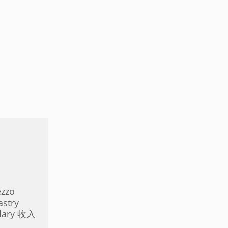
ezzo
stry
lary 收入