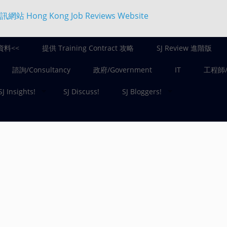
資料<<
提供 Training Contract 攻略
SJ Review 進階版
諮詢/Consultancy
政府/Government
IT
工程師/E
SJ Insights!
SJ Discuss!
SJ Bloggers!