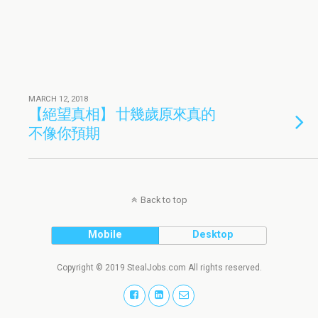
MARCH 12, 2018
【絕望真相】 廿幾歲原來真的
不像你預期
Back to top
Mobile
Desktop
Copyright © 2019 StealJobs.com All rights reserved.