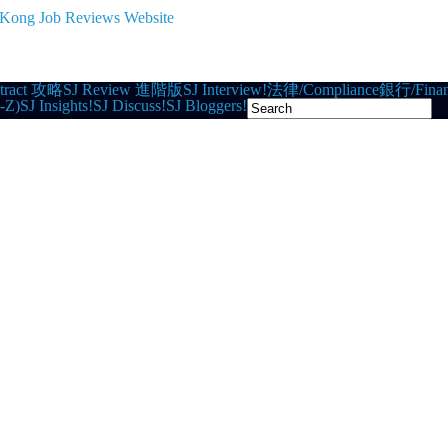
tract 攻略
SJ Review 進階版
SJ Interview!
法律/Compliance
銀行/Finan
-Z)
SJ Insights!
SJ Discuss!
SJ Bloggers!