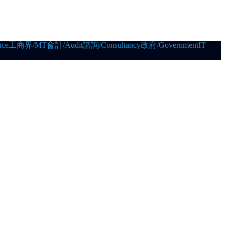
ce
工商界/MT
會計/Audit
諮詢/Consultancy
政府/Government
IT