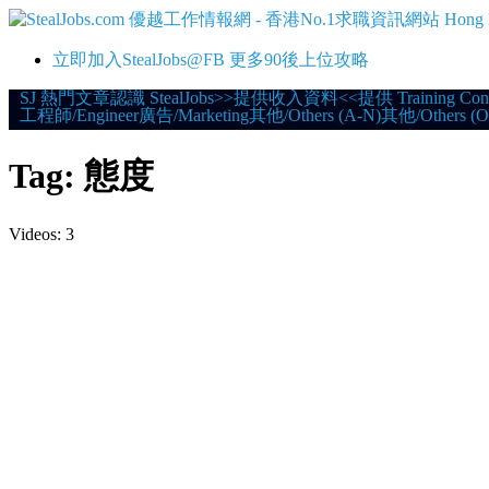
立即加入StealJobs@FB 更多90後上位攻略
Skip
SJ 熱門文章
認識 StealJobs
>>提供收入資料<<
提供 Training Con
工程師/Engineer
廣告/Marketing
其他/Others (A-N)
其他/Others (O
to
content
Tag:
態度
Videos: 3