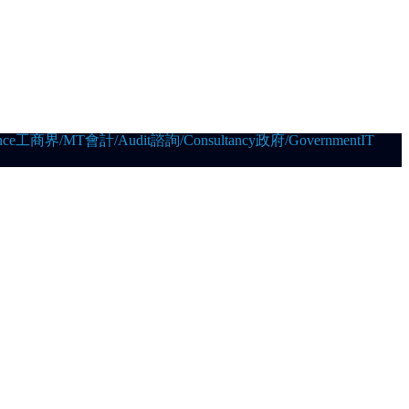
ce
工商界/MT
會計/Audit
諮詢/Consultancy
政府/Government
IT