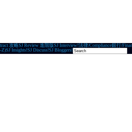
tract 攻略
SJ Review 進階版
SJ Interview!
法律/Compliance
銀行/Finan
-Z)
SJ Insights!
SJ Discuss!
SJ Bloggers!