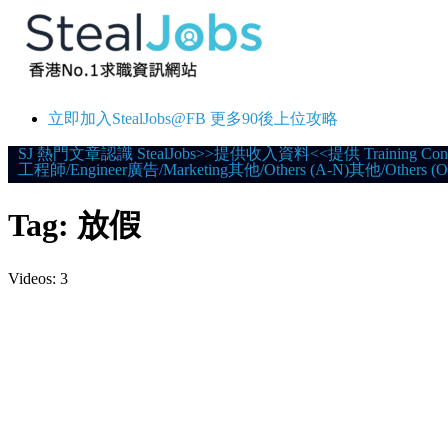
立即加入StealJobs@FB 更多90後上位攻略
Skip
SJ 熱門文章
認識 StealJobs
>>提供收入資料<<
提供 Training Con
工程師/Engineer
廣告/Marketing
其他/Others (A-N)
其他/Others (O
to
content
Tag:
放假
Videos: 3