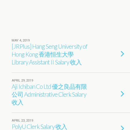
MAY 4, 2019
[JRPlus] Hang Seng University of
Hong Kong 香港恒生大學
Library Assistant II Salary 收入
APRIL 29, 2019
Aji Ichiban Co Ltd 優之良品有限
公司 Administrative Clerk Salary
收入
APRIL 23, 2019
PolyU Clerk Salary 收入