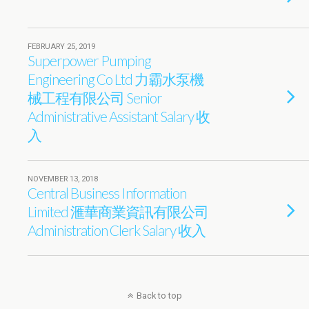
FEBRUARY 25, 2019
Superpower Pumping
Engineering Co Ltd 力霸水泵機
械工程有限公司 Senior
Administrative Assistant Salary 收
入
NOVEMBER 13, 2018
Central Business Information
Limited 滙華商業資訊有限公司
Administration Clerk Salary 收入
Back to top