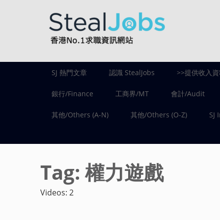
SJ 熱門文章
認識 StealJobs
>>提供收入資
銀行/Finance
工商界/MT
會計/Audit
其他/Others (A-N)
其他/Others (O-Z)
SJ 
Tag:
權力遊戲
Videos: 2