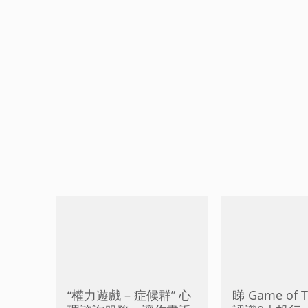
“權力遊戲 – 症候群” 心
睇 Game of T