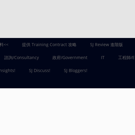
料<<
提供 Training Contract 攻略
SJ Review 進階版
諮詢/Consultancy
政府/Government
IT
工程師/En
Insights!
SJ Discuss!
SJ Bloggers!