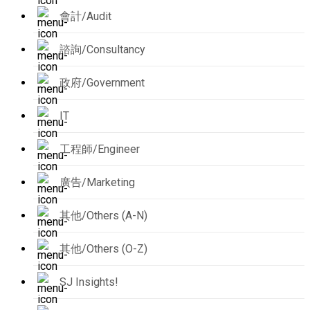
會計/Audit
諮詢/Consultancy
政府/Government
IT
工程師/Engineer
廣告/Marketing
其他/Others (A-N)
其他/Others (O-Z)
SJ Insights!