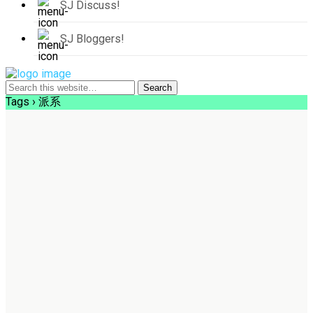
SJ Discuss!
SJ Bloggers!
Tags › 派系